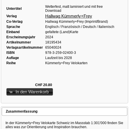
Wetterfest, matt laminiert und mit free
Untertitel
Download
Hallwag Kümmerly+Frey
Verlag
Co-Verlag
Hallwag Kümmerly+Frey (Imprint/Brand)
Sprache
Englisch / Französisch / Deutsch / Italienisch
Einband
gefaltete (Land)Karte
Erscheinungsjahr
2024
Artikelnummer
18195434
Verlagsartikelnummer
65040024
ISBN
978-3-259-02400-3
Auflage
Laufzeit bis 2028
Reihe
Kümmerly+Frey Velokarten
CHF 20.80
In den Warenkorb
Zusammenfassung
In der Kümmerly+Frey Velokarte Schweiz im Massstab 1:301'000 finden Sie
alles was zur Orientierung und Inspiration brauchen.