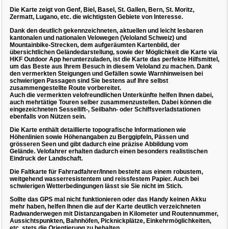
Die Karte zeigt von Genf, Biel, Basel, St. Gallen, Bern, St. Moritz,
Zermatt, Lugano, etc. die wichtigsten Gebiete von Interesse.
Dank den deutlich gekennzeichneten, aktuellen und leicht lesbaren
kantonalen und nationalen Velowegen (Veloland Schweiz) und
Mountainbike-Strecken, dem aufgeräumten Kartenbild, der
übersichtlichen Geländedarstellung, sowie der Möglichkeit die Karte via
HKF Outdoor App herunterzuladen, ist die Karte das perfekte Hilfsmittel,
um das Beste aus Ihrem Besuch in diesem Veloland zu machen. Dank
den vermerkten Steigungen und Gefällen sowie Warnhinweisen bei
schwierigen Passagen sind Sie bestens auf Ihre selbst
zusammengestellte Route vorbereitet.
Auch die vermerkten velofreundlichen Unterkünfte helfen Ihnen dabei,
auch mehrtätige Touren selber zusammenzustellen. Dabei können die
eingezeichneten Sessellift-, Seilbahn- oder Schiffsverladstationen
ebenfalls von Nützen sein.
Die Karte enthält detaillierte topografische Informationen wie
Höhenlinien sowie Höhenangaben zu Berggipfeln, Pässen und
grösseren Seen und gibt dadurch eine präzise Abbildung vom
Gelände. Velofahrer erhalten dadurch einen besonders realistischen
Eindruck der Landschaft.
Die Faltkarte für Fahrradfahrer/Innen besteht aus einem robustem,
weitgehend wasserresistentem und reissfestem Papier. Auch bei
schwierigen Wetterbedingungen lässt sie Sie nicht im Stich.
Sollte das GPS mal nicht funktionieren oder das Handy keinen Akku
mehr haben, helfen Ihnen die auf der Karte deutlich verzeichneten
Radwanderwegen mit Distanzangaben in Kilometer und Routennummer,
Aussichtspunkten, Bahnhöfen, Picknickplätze, Einkehrmöglichkeiten,
etc. stets die Orientierung zu behalten.