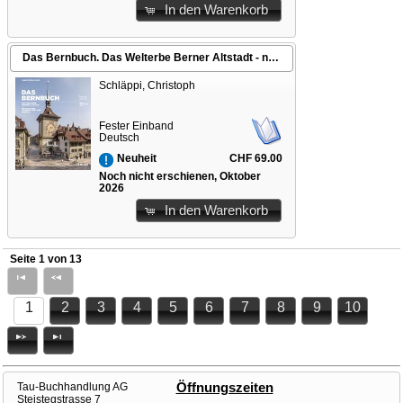
In den Warenkorb
Das Bernbuch. Das Welterbe Berner Altstadt - neu gelesen, interpretiert und erzählt
Schläppi, Christoph
Fester Einband
Deutsch
CHF 69.00
Neuheit
Noch nicht erschienen, Oktober
2026
In den Warenkorb
Seite 1 von 13
1
2
3
4
5
6
7
8
9
10
Tau-Buchhandlung AG
Öffnungszeiten
Steistegstrasse 7