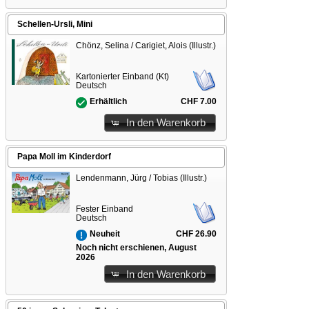
Schellen-Ursli, Mini
Chönz, Selina / Carigiet, Alois (Illustr.)
Kartonierter Einband (Kt)
Deutsch
CHF 7.00
Erhältlich
In den Warenkorb
Papa Moll im Kinderdorf
Lendenmann, Jürg / Tobias (Illustr.)
Fester Einband
Deutsch
CHF 26.90
Neuheit
Noch nicht erschienen, August
2026
In den Warenkorb