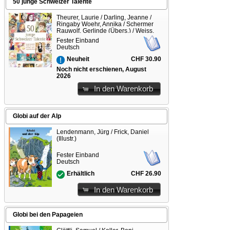
50 junge Schweizer Talente
Theurer, Laurie / Darling, Jeanne /
Ringaby Woehr, Annika / Schermer
Rauwolf, Gerlinde (Übers.) / Weiss,
Robert (Übers.) / Lachausse, Mireille
Fester Einband
(Illustr.)
Deutsch
CHF 30.90
Neuheit
Noch nicht erschienen, August
2026
In den Warenkorb
Globi auf der Alp
Lendenmann, Jürg / Frick, Daniel
(Illustr.)
Fester Einband
Deutsch
CHF 26.90
Erhältlich
In den Warenkorb
Globi bei den Papageien