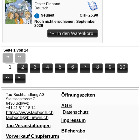
Fester Einband
Deutsch
CHF 25.90
Neuheit
Noch nicht erschienen, September
2026
In den Warenkorb
Seite 1 von 14
1
2
3
4
5
6
7
8
9
10
Tau-Buchhandlung AG
Öffnungszeiten
Steistegstrasse 7
6430 Schwyz
AGB
+41 41 811 18 14
Datenschutz
https://www.taubuch.ch
taubuch@bluewin.ch
Impressum
Tau Veranstaltungen
Bücherabo
Vorverkauf Chupferturm