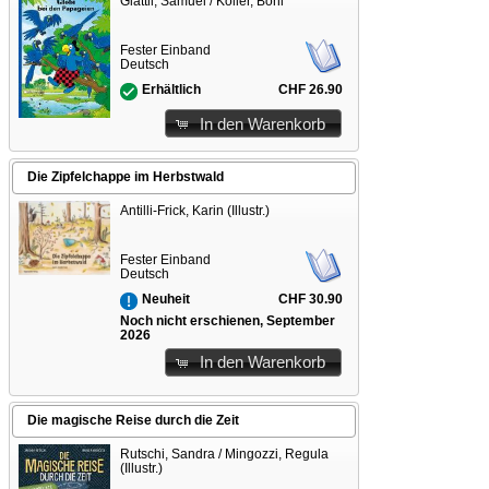
Glättli, Samuel / Koller, Boni
Fester Einband
Deutsch
CHF 26.90
Erhältlich
In den Warenkorb
Die Zipfelchappe im Herbstwald
Antilli-Frick, Karin (Illustr.)
Fester Einband
Deutsch
CHF 30.90
Neuheit
Noch nicht erschienen, September
2026
In den Warenkorb
Die magische Reise durch die Zeit
Rutschi, Sandra / Mingozzi, Regula
(Illustr.)