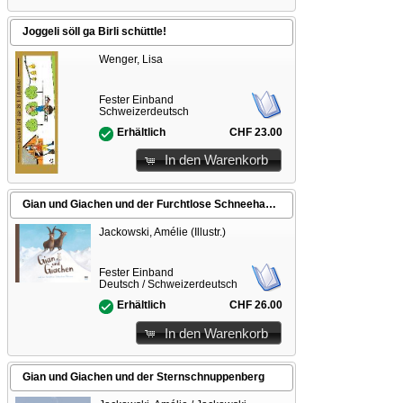
Joggeli söll ga Birli schüttle!
Wenger, Lisa
Fester Einband
Schweizerdeutsch
CHF 23.00
Erhältlich
In den Warenkorb
Gian und Giachen und der Furchtlose Schneehase Vincenz
Jackowski, Amélie (Illustr.)
Fester Einband
Deutsch / Schweizerdeutsch
CHF 26.00
Erhältlich
In den Warenkorb
Gian und Giachen und der Sternschnuppenberg