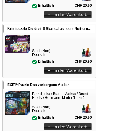
CHF 20.90
Erhältlich
In den Warenkorb
Krimipuzzle Die drei !!! Skandal auf dem Reitturnier
Spiel (Non)
Deutsch
CHF 20.90
Erhältlich
In den Warenkorb
EXIT® Puzzle Das verborgene Atelier
Brand, Inka / Brand, Markus / Brand,
Emely / Hoffmann, Martin (Illustr.)
Spiel (Non)
Deutsch
CHF 20.90
Erhältlich
In den Warenkorb