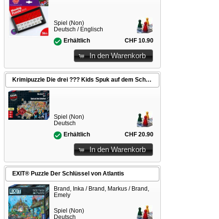
Spiel (Non)
Deutsch / Englisch
CHF 10.90
Erhältlich
In den Warenkorb
Krimipuzzle Die drei ??? Kids Spuk auf dem Schulfest
Spiel (Non)
Deutsch
CHF 20.90
Erhältlich
In den Warenkorb
EXIT® Puzzle Der Schlüssel von Atlantis
Brand, Inka / Brand, Markus / Brand,
Emely
Spiel (Non)
Deutsch