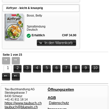
Airfryer - leicht & knusprig
Bossi, Betty
Spiralbindung
Deutsch
CHF 34.90
Erhältlich
In den Warenkorb
Seite 1 von 15
1
2
3
4
5
6
7
8
9
10
Tau-Buchhandlung AG
Öffnungszeiten
Steistegstrasse 7
6430 Schwyz
AGB
+41 41 811 18 14
Datenschutz
https://www.taubuch.ch
taubuch@bluewin.ch