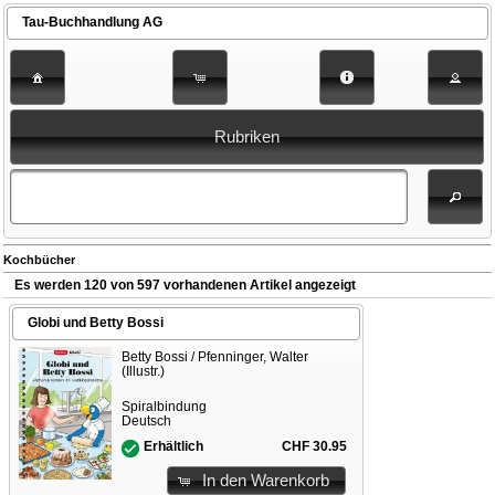
Tau-Buchhandlung AG
Rubriken
Kochbücher
Es werden 120 von 597 vorhandenen Artikel angezeigt
Globi und Betty Bossi
Betty Bossi / Pfenninger, Walter
(Illustr.)
Spiralbindung
Deutsch
CHF 30.95
Erhältlich
In den Warenkorb