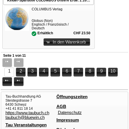
Kinder-Spardose COLUMBUS Unsere Erde. 1:106'000'000
COLUMBUS Verlag
Globus (Non)
Englisch / Französisch /
Deutsch
CHF 23.50
Erhältlich
In den Warenkorb
Seite 1 von 11
1
2
3
4
5
6
7
8
9
10
Tau-Buchhandlung AG
Öffnungszeiten
Steistegstrasse 7
6430 Schwyz
AGB
+41 41 811 18 14
Datenschutz
https://www.taubuch.ch
taubuch@bluewin.ch
Impressum
Tau Veranstaltungen