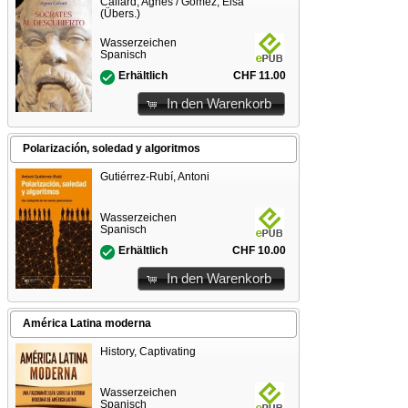
Callard, Agnes / Gómez, Elsa
(Übers.)
Wasserzeichen
Spanisch
CHF 11.00
Erhältlich
In den Warenkorb
Polarización, soledad y algoritmos
Gutiérrez-Rubí, Antoni
Wasserzeichen
Spanisch
CHF 10.00
Erhältlich
In den Warenkorb
América Latina moderna
History, Captivating
Wasserzeichen
Spanisch