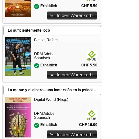
CHF 5.50
Erhältlich
In den Warenkorb
Lo suficientemente loco
Bielsa, Rafael
DRM Adobe
Spanisch
CHF 5.50
Erhältlich
In den Warenkorb
La mente y el dinero - una inmersión en la psicología financiera y sus impactos en los negocios
Digital World (Hrsg.)
DRM Adobe
Spanisch
CHF 16.00
Erhältlich
In den Warenkorb