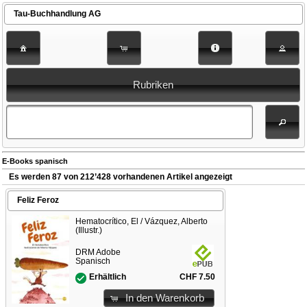
Tau-Buchhandlung AG
Rubriken
E-Books spanisch
Es werden 87 von 212’428 vorhandenen Artikel angezeigt
Feliz Feroz
Hematocrítico, El / Vázquez, Alberto
(Illustr.)
DRM Adobe
Spanisch
CHF 7.50
Erhältlich
In den Warenkorb