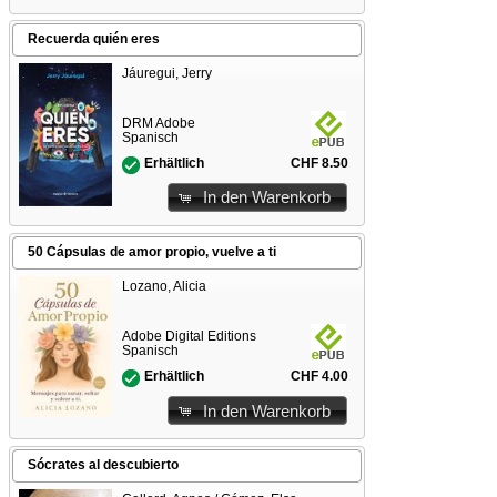
Recuerda quién eres
Jáuregui, Jerry
DRM Adobe
Spanisch
CHF 8.50
Erhältlich
In den Warenkorb
50 Cápsulas de amor propio, vuelve a ti
Lozano, Alicia
Adobe Digital Editions
Spanisch
CHF 4.00
Erhältlich
In den Warenkorb
Sócrates al descubierto