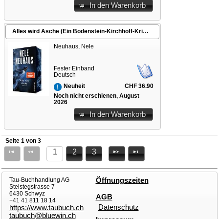
In den Warenkorb
Alles wird Asche (Ein Bodenstein-Kirchhoff-Krimi 12)
Neuhaus, Nele
Fester Einband
Deutsch
CHF 36.90
Neuheit
Noch nicht erschienen, August
2026
In den Warenkorb
Seite 1 von 3
1
2
3
Tau-Buchhandlung AG
Öffnungszeiten
Steistegstrasse 7
6430 Schwyz
AGB
+41 41 811 18 14
Datenschutz
https://www.taubuch.ch
taubuch@bluewin.ch