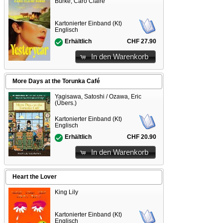
Burke, Caro Claire
Kartonierter Einband (Kt)
Englisch
CHF 27.90
Erhältlich
In den Warenkorb
More Days at the Torunka Café
Yagisawa, Satoshi / Ozawa, Eric
(Übers.)
Kartonierter Einband (Kt)
Englisch
CHF 20.90
Erhältlich
In den Warenkorb
Heart the Lover
King Lily
Kartonierter Einband (Kt)
Englisch