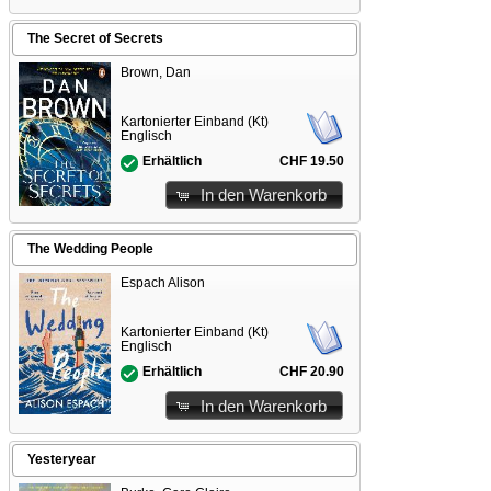
The Secret of Secrets
Brown, Dan
Kartonierter Einband (Kt)
Englisch
CHF 19.50
Erhältlich
In den Warenkorb
The Wedding People
Espach Alison
Kartonierter Einband (Kt)
Englisch
CHF 20.90
Erhältlich
In den Warenkorb
Yesteryear