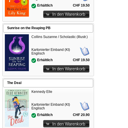
CHF 19.50
Erhältlich
In den Warenkorb
Sunrise on the Reaping PB
Collins Suzanne / Scholastic (Illustr.)
Kartonierter Einband (Kt)
Englisch
CHF 19.50
Erhältlich
In den Warenkorb
The Deal
Kennedy Elle
Kartonierter Einband (Kt)
Englisch
CHF 20.90
Erhältlich
In den Warenkorb