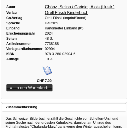
Chönz, Selina / Carigiet, Alois (Illustr.)
Autor
Orell Füssli Kinderbuch
Verlag
Co-Verlag
Orell Füssli (Imprint/Brand)
Sprache
Deutsch
Einband
Kartonierter Einband (Kt)
Erscheinungsjahr
2024
Seiten
48 S.
Artikelnummer
7738188
Verlagsartikelnummer
02904
ISBN
978-3-280-02904-6
Auflage
19. A.
CHF 7.00
In den Warenkorb
Zusammenfassung
Das Schweizer Bilderbuch erzählt die Geschichte von Schellen-Ursli und
seiner Suche nach der grössten Kuhglocke, damit er am Umzug des
Frühjahrsfestes "Chalanda-Marz" ganz vorne den Winter ausschellen kann.