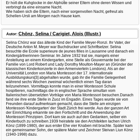
Er holt die Kuhglocke in der Alphütte seiner Eltern ohne deren Wissen und
verbringt da eine einsame Nacht.
Wie haben sich die Eltern, nach einer sorgenvollen Nacht, gefreut als
Schellen-Ursli am Morgen nach Hause kam.
Chönz, Selina / Carigiet, Alois (Illustr.)
Autor:
Selina Chönz war das älteste Kind der Familie Meyer-Ronzi. Ihr Vater, der
Deutsche Anton M. Meyer war Buchdrucker und Schriftsetzer. Selina
besuchte die Ecole superieure de jeunes filles in Lausanne und danach ein
Kindergärtnerinnen-Seminar. Im Jahre 1932 trat sie, mangels einer
Anstellung an einem Kindergarten, eine Stelle als Gouvernante bei der
Familie von Lord Robert und Lady Dorothy Moulton-Mayer an (Gründer der
klassischen Kinderkonzerte in den Armenvierteln Londons). Als an der
Universität London von Maria Montessori der 17. internationale
Ausbildungskurs[3] abgehalten wurde, gab ihr die Familie Gelegenheit
während sechs Wochen zweimal wöchentlich einen Tag daran
teilzunehmen. Vormittags konnte man in einer Montessori Schule
hospitieren, nachmittags die in englischer Sprache simultan vom
Italienischen übersetzten Vorträge von Maria Montessori besuchen.Danach
fand sie ihre erste Stelle in Zuoz im Engadin. Eines Tages wurde sie von
Freunden darauf aufmerksam gemacht, dass die Stelle am einzigen
Montessori-'Kindergarten' der Stadt Zürich frei werde. Aus der ganzen Art
der Einrichtung erkannte sie den Fortschritt und die Anwendung der
Montessori Prinzipien. Dort kam sie auch auf den Gedanken, selber ein
Kinderbuch zu schreiben.1939 heiratete sie den Architekten Iachen Ulrich
Könz (1899-1980), der aus erster Ehe vier Knaben mit brachte. Später kam
ein gemeinsamer Sohn, der spätere Maler und Zeichner Steivan Liun Könz
(1940-1998) dazu.