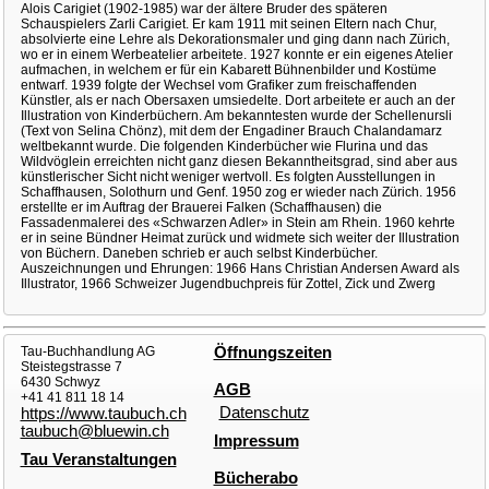
Alois Carigiet (1902-1985) war der ältere Bruder des späteren
Schauspielers Zarli Carigiet. Er kam 1911 mit seinen Eltern nach Chur,
absolvierte eine Lehre als Dekorationsmaler und ging dann nach Zürich,
wo er in einem Werbeatelier arbeitete. 1927 konnte er ein eigenes Atelier
aufmachen, in welchem er für ein Kabarett Bühnenbilder und Kostüme
entwarf. 1939 folgte der Wechsel vom Grafiker zum freischaffenden
Künstler, als er nach Obersaxen umsiedelte. Dort arbeitete er auch an der
Illustration von Kinderbüchern. Am bekanntesten wurde der Schellenursli
(Text von Selina Chönz), mit dem der Engadiner Brauch Chalandamarz
weltbekannt wurde. Die folgenden Kinderbücher wie Flurina und das
Wildvöglein erreichten nicht ganz diesen Bekanntheitsgrad, sind aber aus
künstlerischer Sicht nicht weniger wertvoll. Es folgten Ausstellungen in
Schaffhausen, Solothurn und Genf. 1950 zog er wieder nach Zürich. 1956
erstellte er im Auftrag der Brauerei Falken (Schaffhausen) die
Fassadenmalerei des «Schwarzen Adler» in Stein am Rhein. 1960 kehrte
er in seine Bündner Heimat zurück und widmete sich weiter der Illustration
von Büchern. Daneben schrieb er auch selbst Kinderbücher.
Auszeichnungen und Ehrungen: 1966 Hans Christian Andersen Award als
Illustrator, 1966 Schweizer Jugendbuchpreis für Zottel, Zick und Zwerg
Tau-Buchhandlung AG
Öffnungszeiten
Steistegstrasse 7
6430 Schwyz
AGB
+41 41 811 18 14
Datenschutz
https://www.taubuch.ch
taubuch@bluewin.ch
Impressum
Tau Veranstaltungen
Bücherabo