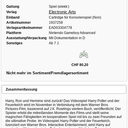
Gattung
Spiel (elektr.)
Electronic Arts
Verlag
Einband
Cartridge für Konsolenspiel (Non)
Artikelnummer
1937258
Verlagsartikelnummer
EAD03304778
Plattform
Nintendo Gameboy Advanced
Ausstattung/Verpackung
Mit Dokumentation in D
Sonstiges
Ab 7 J.
CHF 80.20
Nicht mehr im Sortiment/Fremdlagersortiment
Zusammenfassung
Harry, Ron und Hermine sind zurück! Das Videospiel Harry Potter und der
Feuerkelch wird im November in Verbindung mit dem Warner Bros.
Pictures-Film, basierend auf J.K. Rowlings viertem Buch, veröffentlicht. Der
Spieler erlebt die mitreißenden Momente des Films und stellt seine
magischen Fähigkeiten im kooperativen Spiel mit bis zu zwei Freunden auf
die ultimative Probe. Im Videospiel Harry Potter und der Feuerkelch,
lizenziert von Warner Bros. Interactive Entertainment, wird Harry auf