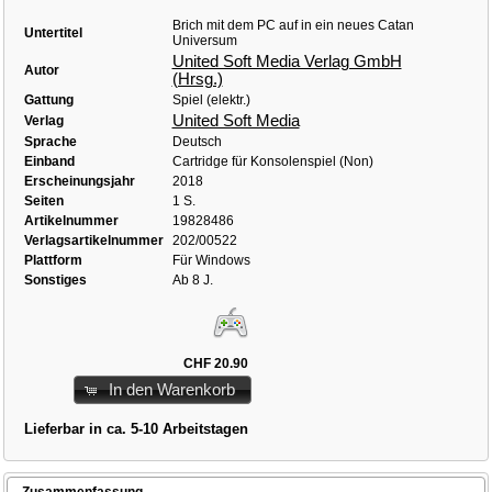
Brich mit dem PC auf in ein neues Catan
Untertitel
Universum
United Soft Media Verlag GmbH
Autor
(Hrsg.)
Gattung
Spiel (elektr.)
United Soft Media
Verlag
Sprache
Deutsch
Einband
Cartridge für Konsolenspiel (Non)
Erscheinungsjahr
2018
Seiten
1 S.
Artikelnummer
19828486
Verlagsartikelnummer
202/00522
Plattform
Für Windows
Sonstiges
Ab 8 J.
CHF 20.90
In den Warenkorb
Lieferbar in ca. 5-10 Arbeitstagen
Zusammenfassung