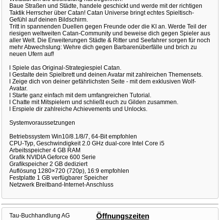
Baue Straßen und Städte, handele geschickt und werde mit der richtigen
Taktik Herrscher über Catan! Catan Universe bringt echtes Spieltisch-
Gefühl auf deinen Bildschirm.
Tritt in spannenden Duellen gegen Freunde oder die KI an. Werde Teil der
riesigen weltweiten Catan-Community und beweise dich gegen Spieler aus
aller Welt. Die Erweiterungen Städte & Ritter und Seefahrer sorgen für noch
mehr Abwechslung: Wehre dich gegen Barbarenüberfälle und brich zu
neuen Ufern auf!
l Spiele das Original-Strategiespiel Catan.
l Gestalte dein Spielbrett und deinen Avatar mit zahlreichen Themensets.
l Zeige dich von deiner gefährlichsten Seite - mit dem exklusiven Wolf-
Avatar.
l Starte ganz einfach mit dem umfangreichen Tutorial.
l Chatte mit Mitspielern und schließt euch zu Gilden zusammen.
l Erspiele dir zahlreiche Achievements und Unlocks.
Systemvoraussetzungen
Betriebssystem Win10/8.1/8/7, 64-Bit empfohlen
CPU-Typ, Geschwindigkeit 2.0 GHz dual-core Intel Core i5
Arbeitsspeicher 4 GB RAM
Grafik NVIDIA Geforce 600 Serie
Grafikspeicher 2 GB dediziert
Auflösung 1280×720 (720p), 16:9 empfohlen
Festplatte 1 GB verfügbarer Speicher
Netzwerk Breitband-Internet-Anschluss
Tau-Buchhandlung AG
Öffnungszeiten