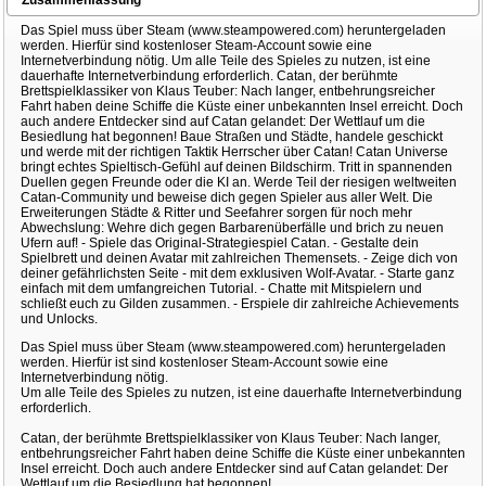
Das Spiel muss über Steam (www.steampowered.com) heruntergeladen
werden. Hierfür sind kostenloser Steam-Account sowie eine
Internetverbindung nötig. Um alle Teile des Spieles zu nutzen, ist eine
dauerhafte Internetverbindung erforderlich. Catan, der berühmte
Brettspielklassiker von Klaus Teuber: Nach langer, entbehrungsreicher
Fahrt haben deine Schiffe die Küste einer unbekannten Insel erreicht. Doch
auch andere Entdecker sind auf Catan gelandet: Der Wettlauf um die
Besiedlung hat begonnen! Baue Straßen und Städte, handele geschickt
und werde mit der richtigen Taktik Herrscher über Catan! Catan Universe
bringt echtes Spieltisch-Gefühl auf deinen Bildschirm. Tritt in spannenden
Duellen gegen Freunde oder die KI an. Werde Teil der riesigen weltweiten
Catan-Community und beweise dich gegen Spieler aus aller Welt. Die
Erweiterungen Städte & Ritter und Seefahrer sorgen für noch mehr
Abwechslung: Wehre dich gegen Barbarenüberfälle und brich zu neuen
Ufern auf! - Spiele das Original-Strategiespiel Catan. - Gestalte dein
Spielbrett und deinen Avatar mit zahlreichen Themensets. - Zeige dich von
deiner gefährlichsten Seite - mit dem exklusiven Wolf-Avatar. - Starte ganz
einfach mit dem umfangreichen Tutorial. - Chatte mit Mitspielern und
schließt euch zu Gilden zusammen. - Erspiele dir zahlreiche Achievements
und Unlocks.
Das Spiel muss über Steam (www.steampowered.com) heruntergeladen
werden. Hierfür ist sind kostenloser Steam-Account sowie eine
Internetverbindung nötig.
Um alle Teile des Spieles zu nutzen, ist eine dauerhafte Internetverbindung
erforderlich.
Catan, der berühmte Brettspielklassiker von Klaus Teuber: Nach langer,
entbehrungsreicher Fahrt haben deine Schiffe die Küste einer unbekannten
Insel erreicht. Doch auch andere Entdecker sind auf Catan gelandet: Der
Wettlauf um die Besiedlung hat begonnen!