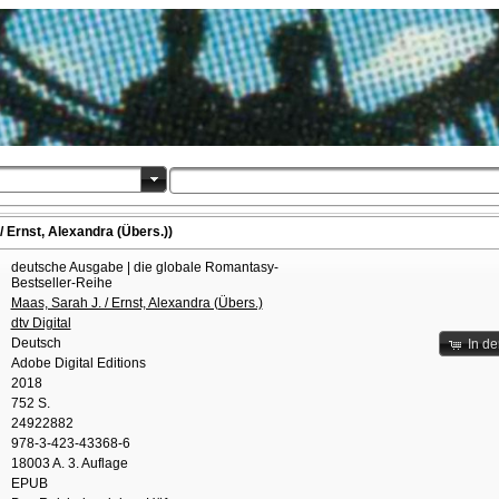
/ Ernst, Alexandra (Übers.))
deutsche Ausgabe | die globale Romantasy-
Bestseller-Reihe
Maas, Sarah J. / Ernst, Alexandra (Übers.)
dtv Digital
Deutsch
In d
Adobe Digital Editions
2018
752 S.
24922882
978-3-423-43368-6
18003 A. 3. Auflage
EPUB