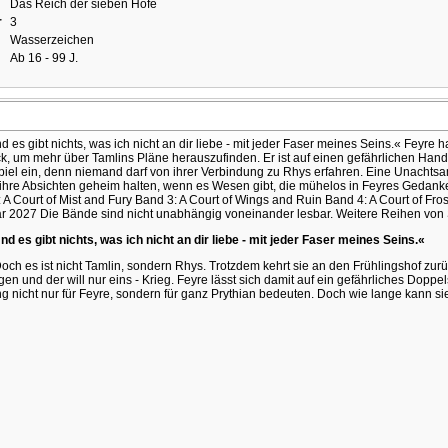
Das Reich der sieben Höfe
r
3
Wasserzeichen
Ab 16 - 99 J.
 es gibt nichts, was ich nicht an dir liebe - mit jeder Faser meines Seins.« Feyre 
ck, um mehr über Tamlins Pläne herauszufinden. Er ist auf einen gefährlichen Hand
spiel ein, denn niemand darf von ihrer Verbindung zu Rhys erfahren. Eine Unachtsa
ihre Absichten geheim halten, wenn es Wesen gibt, die mühelos in Feyres Gedank
A Court of Mist and Fury Band 3: A Court of Wings and Ruin Band 4: A Court of Fros
 2027 Die Bände sind nicht unabhängig voneinander lesbar. Weitere Reihen von Sar
d es gibt nichts, was ich nicht an dir liebe - mit jeder Faser meines Seins.«
ch es ist nicht Tamlin, sondern Rhys. Trotzdem kehrt sie an den Frühlingshof zurü
und der will nur eins - Krieg. Feyre lässt sich damit auf ein gefährliches Doppel
nicht nur für Feyre, sondern für ganz Prythian bedeuten. Doch wie lange kann si