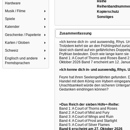
Reihe
Hardware
Reihenbandnumme
Musik / Filme
Kopierschutz
Sonstiges
Spiele
Kalender
Zusammenfassung
Geschenke / Papeterie
»Ich kenne dich in- und auswendig, Rhys. Und
Karten / Globen
Trotzdem kehrt sie an den Frühlingshof zurü
lässt sich damit auf ein gefährliches Doppel
Schweiz
Prythian bedeuten. Doch wie lange kann sie 
Band 1: A Court of Thorns and Roses Band 2: 
Englisch und andere
Oktober 2026 Band 7 erscheint am 12. Januar
Fremdsprachen
»Ich kenne dich in- und auswendig, Rhys. Un
Feyre hat ihren Seelengefährten gefunden. Do
Handel mit dem König von Hybern eingegangen 
Unachtsamkeit würde den sicheren Untergang 
Gedanken eindringen können?
>Das Reich der sieben Höfe<-Reihe:
Band 1: A Court of Thorns and Roses
Band 2: A Court of Mist and Fury
Band 3: A Court of Wings and Ruin
Band 4: A Court of Frost and Starlight
Band 5: A Court of Silver Flames
Band 6 erscheint am 27. Oktober 2026