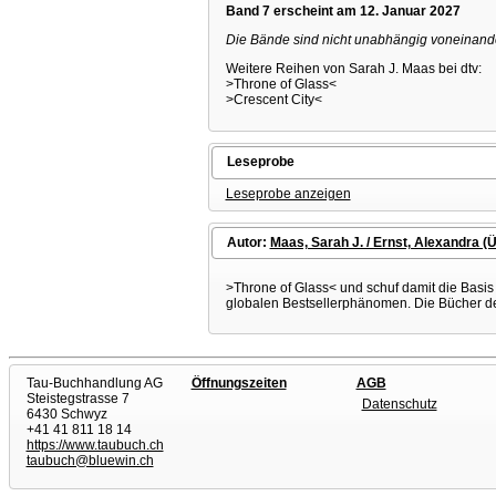
Band 7 erscheint am 12. Januar 2027
Die Bände sind nicht unabhängig voneinande
Weitere Reihen von Sarah J. Maas bei dtv:
>Throne of Glass<
>Crescent City<
Leseprobe
Leseprobe anzeigen
Autor:
Maas, Sarah J. / Ernst, Alexandra (Ü
>Throne of Glass< und schuf damit die Basis
globalen Bestsellerphänomen. Die Bücher de
Tau-Buchhandlung AG
Öffnungszeiten
AGB
Steistegstrasse 7
Datenschutz
6430 Schwyz
+41 41 811 18 14
https://www.taubuch.ch
taubuch@bluewin.ch