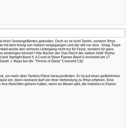
hat ihren Seelengefährten gefunden. Doch es ist nicht Tamlin, sondern Rhys.
el mit dem König von Hybern eingegangen und der will nur eins - Krieg. Feyre
mkeit würde den sicheren Untergang nicht nur für Feyre, sondern für ganz
en eindringen können? Alle Bücher der 'Das Reich der sieben Höfe'-Reihe:
t and Starlight Band 5: A Court of Silver Flames Band 6 erscheint am 27.
ah J. Maas bei dtv: 'Throne of Glass' 'Crescent City'
ck, um mehr über Tamlins Pläne herauszufinden. Er ist auf einen gefährlichen
spiel ein, denn niemand darf von ihrer Verbindung zu Rhys erfahren. Eine
e ihre Absichten geheim halten, wenn es Wesen gibt, die mühelos in Feyres