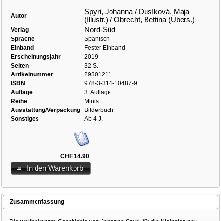
Spyri, Johanna / Dusíková, Maja
Autor
(Illustr.) / Obrecht, Bettina (Übers.)
Nord-Süd
Verlag
Sprache
Spanisch
Einband
Fester Einband
Erscheinungsjahr
2019
Seiten
32 S.
Artikelnummer
29301211
ISBN
978-3-314-10487-9
Auflage
3. Auflage
Reihe
Minis
Ausstattung/Verpackung
Bilderbuch
Sonstiges
Ab 4 J.
CHF 14.90
In den Warenkorb
Zusammenfassung