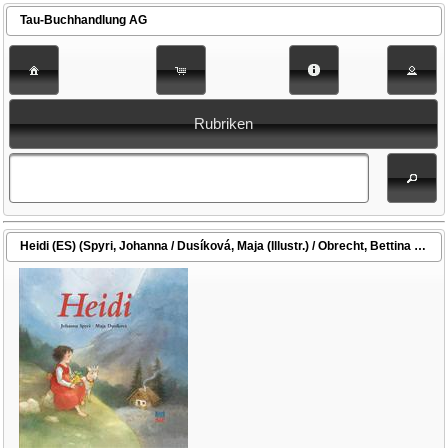
Tau-Buchhandlung AG
Rubriken
Heidi (ES) (Spyri, Johanna / Dusíková, Maja (Illustr.) / Obrecht, Bettina (Übers.))