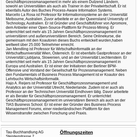
Geschäftsprozessmanagement in mehr als einem Dutzend Ländern,
sowohl an Universitäten als auch als Trainer in der Privatwirtschaft. Er ist
ebenfalls Autor des Buches Process-Aware Information Systems.
Marcello La Rosa ist Professor für Informationssysteme an der Universität
Melbourne, Australien. Zuvor arbeitete er an der Queensland University of
Technology, Australien. Er ist Gründer und Geschäftsführer von Apromore,
dem Anbieter einer Open-Source-Plattform für Prozess-Mining. Er
unterrichtet seit mehr als 15 Jahren Geschäftsprozessmanagement im
universitären und außeruniversitären Bereich. Seine Onlinekurse, die
gemeinsam mit den Koautoren dieses Buchs entwickelt wurden,haben
weltweit über 25.000 Teilnehmer erreicht.
Jan Mendling ist Professor für Wirtschaftsinformatik an der
Wirtschaftsuniversität Wien, Österreich. Er ist ebenfalls Gastprofessor an der
Universität Ljubljana, Slowenien, und an der Universität Liechtenstein. Er
unterrichtet seit mehr als 15 Jahren Geschäftsprozessmanagement in
Europa und Australien. Er ist einer der Initiatoren der Berliner BPM-
Offensive und Vorstand der Gesellschaft für Prozessmanagement. Neben
den Fundamentals of Business Process Management ist er Koautor des
Lehrbuchs Wirtschaftsinformatik.
Hajo A. Reijers ist Professor für Geschäftsprozessmanagement und
Analytics an der Universität Utrecht, Niederlande. Zudem ist er auch als
Professor an der Technischen Universität Eindhoven tätig. Davor arbeitete
er als Berater für Geschäftsprozessmanagement. Er unterrichtet
Geschäftsprozessmanagement im universitären Bereich als auch an der
TIAS Business School. Er ist einer der Gründer des Business Process
Management Forums, einer niederländischen Plattform für den
Wissenstransfer zwischen Forschung und Praxis.
Tau-Buchhandlung AG
Öffnungszeiten
Steistegstrasse 7