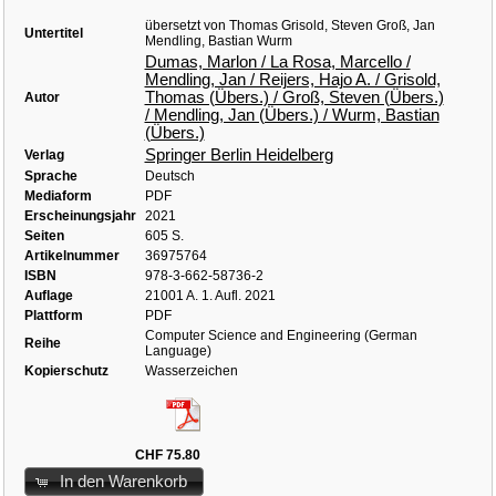
übersetzt von Thomas Grisold, Steven Groß, Jan
Untertitel
Mendling, Bastian Wurm
Dumas, Marlon / La Rosa, Marcello /
Mendling, Jan / Reijers, Hajo A. / Grisold,
Thomas (Übers.) / Groß, Steven (Übers.)
Autor
/ Mendling, Jan (Übers.) / Wurm, Bastian
(Übers.)
Springer Berlin Heidelberg
Verlag
Sprache
Deutsch
Mediaform
PDF
Erscheinungsjahr
2021
Seiten
605 S.
Artikelnummer
36975764
ISBN
978-3-662-58736-2
Auflage
21001 A. 1. Aufl. 2021
Plattform
PDF
Computer Science and Engineering (German
Reihe
Language)
Kopierschutz
Wasserzeichen
CHF 75.80
In den Warenkorb