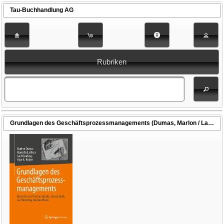
Tau-Buchhandlung AG
Rubriken
Grundlagen des Geschäftsprozessmanagements (Dumas, Marlon / La Rosa, Marcello / Mendling, Jan / Reijers, Hajo A. / Grisold, Thomas (Übers.) / Groß, Steven (Übers.) / Mendling, Jan (Übers.) / Wurm, Bastian (Übers.))