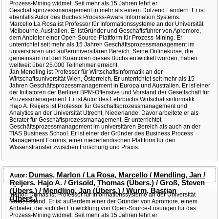
Prozess-Mining widmet. Seit mehr als 15 Jahren lehrt er
Geschäftsprozessmanagement in mehr als einem Dutzend Ländern. Er ist
ebenfalls Autor des Buches Process-Aware Information Systems.
Marcello La Rosa ist Professor für Informationssysteme an der Universität
Melbourne, Australien. Er istGründer und Geschäftsführer von Apromore,
dem Anbieter einer Open-Source-Plattform für Prozess-Mining. Er
unterrichtet seit mehr als 15 Jahren Geschäftsprozessmanagement im
universitären und außeruniversitären Bereich. Seine Onlinekurse, die
gemeinsam mit den Koautoren dieses Buchs entwickelt wurden, haben
weltweit über 25.000 Teilnehmer erreicht.
Jan Mendling ist Professor für Wirtschaftsinformatik an der
Wirtschaftsuniversität Wien, Österreich. Er unterrichtet seit mehr als 15
Jahren Geschäftsprozessmanagement in Europa und Australien. Er ist einer
der Initiatoren der Berliner BPM-Offensive und Vorstand der Gesellschaft für
Prozessmanagement. Er ist Autor des Lehrbuchs Wirtschaftsinformatik.
Hajo A. Reijers ist Professor für Geschäftsprozessmanagement und
Analytics an der Universität Utrecht, Niederlande. Davor arbeitete er als
Berater für Geschäftsprozessmanagement. Er unterrichtet
Geschäftsprozessmanagement im universitären Bereich als auch an der
TIAS Business School. Er ist einer der Gründer des Business Process
Management Forums, einer niederländischen Plattform für den
Wissenstransfer zwischen Forschung und Praxis.
Dumas, Marlon / La Rosa, Marcello / Mendling, Jan /
Autor:
Reijers, Hajo A. / Grisold, Thomas (Übers.) / Groß, Steven
(Übers.) / Mendling, Jan (Übers.) / Wurm, Bastian
Marlon Dumas ist Professor für Informationssysteme an der Universität
(Übers.)
Tartu, Estland. Er ist außerdem einer der Gründer von Apromore, einem
Anbieter, der sich der Entwicklung von Open-Source-Lösungen für das
Prozess-Mining widmet. Seit mehr als 15 Jahren lehrt er