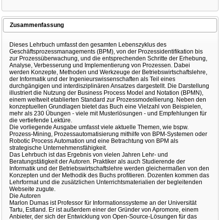
Zusammenfassung
Dieses Lehrbuch umfasst den gesamten Lebenszyklus des
Geschäftsprozessmanagements (BPM), von der Prozessidentifikation bis
zur Prozessüberwachung, und die entsprechenden Schritte der Erhebung,
Analyse, Verbesserung und Implementierung von Prozessen. Dabei
werden Konzepte, Methoden und Werkzeuge der Betriebswirtschaftslehre,
der Informatik und der Ingenieurswissenschaften als Teil eines
durchgängigen und interdisziplinären Ansatzes dargestellt. Die Darstellung
illustriert die Nutzung der Business Process Model and Notation (BPMN),
einem weltweit etablierten Standard zur Prozessmodellierung. Neben den
konzeptuellen Grundlagen bietet das Buch eine Vielzahl von Beispielen,
mehr als 230 Übungen - viele mit Musterlösungen - und Empfehlungen für
die vertiefende Lektüre.
Die vorliegende Ausgabe umfasst viele aktuelle Themen, wie bspw.
Prozess-Mining, Prozessautomatisierung mithilfe von BPM-Systemen oder
Robotic Process Automation und eine Betrachtung von BPM als
strategische Unternehmensfähigkeit.
Das Lehrbuch ist das Ergebnis von vielen Jahren Lehr- und
Beratungstätigkeit der Autoren. Praktiker als auch Studierende der
Informatik und der Betriebswirtschaftslehre werden gleichermaßen von den
Konzepten und der Methodik des Buchs profitieren. Dozenten kommen das
Lehrformat und die zusätzlichen Unterrichtsmaterialien der begleitenden
Webseite zugute.
Die Autoren
Marlon Dumas ist Professor für Informationssysteme an der Universität
Tartu, Estland. Er ist außerdem einer der Gründer von Apromore, einem
Anbieter, der sich der Entwicklung von Open-Source-Lösungen für das