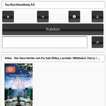
Tau-Buchhandlung AG
Rubriken
Atlas - Die Geschichte von Pa Salt (Riley, Lucinda / Whittaker, Harry / Hauser, Sonja (Übers.) / Dufner, Karin (Übers.) / Schmidt, Sibylle (Übers.) / Wulfekamp, Ursula (Übers.))