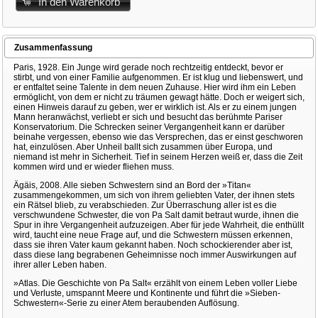
In den Warenkorb
Zusammenfassung
Paris, 1928. Ein Junge wird gerade noch rechtzeitig entdeckt, bevor er
stirbt, und von einer Familie aufgenommen. Er ist klug und liebenswert, und
er entfaltet seine Talente in dem neuen Zuhause. Hier wird ihm ein Leben
ermöglicht, von dem er nicht zu träumen gewagt hätte. Doch er weigert sich,
einen Hinweis darauf zu geben, wer er wirklich ist. Als er zu einem jungen
Mann heranwächst, verliebt er sich und besucht das berühmte Pariser
Konservatorium. Die Schrecken seiner Vergangenheit kann er darüber
beinahe vergessen, ebenso wie das Versprechen, das er einst geschworen
hat, einzulösen. Aber Unheil ballt sich zusammen über Europa, und
niemand ist mehr in Sicherheit. Tief in seinem Herzen weiß er, dass die Zeit
kommen wird und er wieder fliehen muss.
Ägäis, 2008. Alle sieben Schwestern sind an Bord der »Titan«
zusammengekommen, um sich von ihrem geliebten Vater, der ihnen stets
ein Rätsel blieb, zu verabschieden. Zur Überraschung aller ist es die
verschwundene Schwester, die von Pa Salt damit betraut wurde, ihnen die
Spur in ihre Vergangenheit aufzuzeigen. Aber für jede Wahrheit, die enthüllt
wird, taucht eine neue Frage auf, und die Schwestern müssen erkennen,
dass sie ihren Vater kaum gekannt haben. Noch schockierender aber ist,
dass diese lang begrabenen Geheimnisse noch immer Auswirkungen auf
ihrer aller Leben haben.
»Atlas. Die Geschichte von Pa Salt« erzählt von einem Leben voller Liebe
und Verluste, umspannt Meere und Kontinente und führt die »Sieben-
Schwestern«-Serie zu einer Atem beraubenden Auflösung.