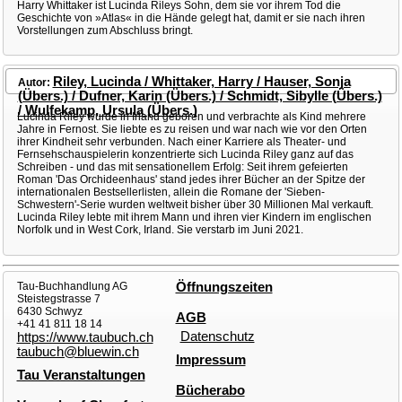
Harry Whittaker ist Lucinda Rileys Sohn, dem sie vor ihrem Tod die
Geschichte von »Atlas« in die Hände gelegt hat, damit er sie nach ihren
Vorstellungen zum Abschluss bringt.
Riley, Lucinda / Whittaker, Harry / Hauser, Sonja
Autor:
(Übers.) / Dufner, Karin (Übers.) / Schmidt, Sibylle (Übers.)
/ Wulfekamp, Ursula (Übers.)
Lucinda Riley wurde in Irland geboren und verbrachte als Kind mehrere
Jahre in Fernost. Sie liebte es zu reisen und war nach wie vor den Orten
ihrer Kindheit sehr verbunden. Nach einer Karriere als Theater- und
Fernsehschauspielerin konzentrierte sich Lucinda Riley ganz auf das
Schreiben - und das mit sensationellem Erfolg: Seit ihrem gefeierten
Roman 'Das Orchideenhaus' stand jedes ihrer Bücher an der Spitze der
internationalen Bestsellerlisten, allein die Romane der 'Sieben-
Schwestern'-Serie wurden weltweit bisher über 30 Millionen Mal verkauft.
Lucinda Riley lebte mit ihrem Mann und ihren vier Kindern im englischen
Norfolk und in West Cork, Irland. Sie verstarb im Juni 2021.
Tau-Buchhandlung AG
Öffnungszeiten
Steistegstrasse 7
6430 Schwyz
AGB
+41 41 811 18 14
Datenschutz
https://www.taubuch.ch
taubuch@bluewin.ch
Impressum
Tau Veranstaltungen
Bücherabo