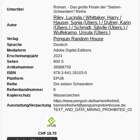
Roman. - Das große Finale der "Sieben-
Untertitel
Schwestern"-Reihe
Riley, Lucinda / Whittaker, Harry /
Hauser, Sonja (Übers.) / Dufner, Karin
Autor
(Übers.) / Schmidt, Sibylle (Übers.) /
Wulfekamp, Ursula (Übers.)
Penguin Random House
Verlag
Sprache
Deutsch
Mediaform
Adobe Digital Editions
Erscheinungsjahr
2023
Seiten
800 S.
Artikelnummer
36988759
ISBN
978-3-641-26103-0
Plattform
EPUB
Reihe
Die sieben Schwestern
Reihenbandnummer
8
Kopierschutz
Wasserzeichen
https://www.penguin.de/barrierefreiheit;
Ausstattung/Verpackung
barrierefreiheit@penguinrandomhouse.de;
TEXT_AND_DATA_MINING_PROHIBITED_03
CHF 18.70