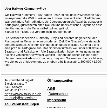
Über Hallwag Kümmerly+Frey
Wir, Hallwag Kümmerly+Frey, haben uns zum Ziel gesetzt Menschen dazu
zu inspirieren die Welt zu erkunden. Unsere Strassenkarten, Stadtplänen,
Wanderkarten, Fahrradkarten, etc. überzeugen durch Aktualität, genaueste
Kartografie, gut recherchierten Routen und übersichtliches Layout, so dass
die Planung und die Reise selbst optimal gelingt.
Starten Sie mit uns gut vorbereitet in Ihr Abenteuer!
Die Strassenkarten von Kümmerly+Frey sind beliebte Begleiter bei der
Planung einer Reise, unterwegs oder am Ziel. Die "Blauen", wie sie auch
genannt werden, zeichnen sich durch ein übersichtliches Kartenbild und
eine präzise Kartografie aus. Das Sortiment umfasst weit über 100 aktuelle
Strassen- und Reisekarten. Alle Strassenkarten haben eines gemeinsam:
Sie sind von bester Schweizer Qualität. Planen und reisen Sie mit einer
blauen Strassenkarte von Kümmerly+Frey und Sie werden überrascht sein,
wie viel es zu entdecken und zu erleben gibt. Massstab: 1:800 000 / 1:900
000
Tau-Buchhandlung AG
Öffnungszeiten
Steistegstrasse 7
6430 Schwyz
AGB
+41 41 811 18 14
Datenschutz
https://www.taubuch.ch
taubuch@bluewin.ch
Impressum
Tau Veranstaltungen