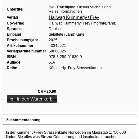
Inkl. Transitplan, Ortsverzeichnis und
Untertitel
Reiseinformationen
Hallwag Kümmerly+Frey
Verlag
Co-Verlag
Hallwag Kümmerly+Frey (Imprint/Brand)
Sprache
Deutsch
Einband
gefaltete (Land)Karte
Erscheinungsjahr
2025
Artikelnummer
43345921
Verlagsartikelnummer
60068025
ISBN
978-3-259-01830-9
Auflage
5. A
Reihe
Kümmerly+Frey Strassenkarten
CHF 20.90
In den Warenkorb
Zusammenfassung
In der Kümmerly+Frey Strassenkarte Norwegen im Massstab 1:750 000
finden Sie alles was Sie zur Orientierung und Inspiration brauchen.