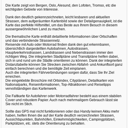
Die Karte zeigt von Bergen, Oslo, Alesund, den Lofoten, Tromso, etc die
wichtigsten Gebiete von Interesse.
Dank den deutlich gekennzeichneten, leicht lesbaren und aktuellen
Strassen, dem aufgeräumten Kartenbild sowie der Detailgenauigkeit, ist die
Karte das perfekte Hilfsmittel, um das Beste aus Ihrem Besuch in diesem
aussergewöhnlichen Land zu machen.
Die thematische Karte enthält detaillierte Informationen über Ortschaften
und das verbindende Strassennetz.
Reisende mit Auto oder Motorrad finden dank den gut erkennbaren,
übersichtlich dargestellten Autobahnen, Autostrassen,
Hauptverkehrsstrassen, Landstrassen und Nebenstrassen immer den
richtigen Weg. Die integrierten Stadtpläne und Transitpläne helfen dabei,
sich in und rund um die Städte orientieren zu können. Dank der integrierten
Distanztabelle können Sie Strecken zwischen Abfahrt- und Ankunftsort ganz
einfach berechnen und die benötigte Zeit einplanen.
Auch die integrierten Fährverbindungen sorgen dafür, dass Sie Ihr Ziel
erreichen.
Die eingeklebte Broschüre mit Ortsindex, Cityplänen, Detailkarten von
Nationalparks, Reiseinformationen, Top-Attraktionen und Reisetipps
vervollständigen das Kartenwerk.
Die Faltkarte für Autofahrer oder Motorradfahrer besteht aus einem stabilen
Cover und robustem Papier. Auch nach mehrmaligem Gebrauch lässt sie
Sie nicht im Stich.
Sollte das GPS mal nicht funktionieren oder das Handy keinen Akku mehr
haben, helfen Ihnen die auf der Karte deutlich verzeichneten Strassen,
Aussichtspunkten, Bahnhöfen, Einkehrmöglichkeiten, Campingplätzen,
Parkplätzen, etc. stets die Orientierung zu behalten.