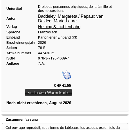
Droit des personnes physiques, de la famille et
Untertitel
des successions
Baddeley, Margareta / Papaux van
Autor
Delden, Marie-Laure
Helbing & Lichtenhahn
Verlag
Sprache
Französisch
Einband
Kartonierter Einband (Kt)
Erscheinungsjahr
2026
Seiten
78 S.
Artikelnummer
44743015
ISBN
978-3-7190-4689-7
Auflage
7. A.
CHF 41.55
In den Warenkorb
Noch nicht erschienen, August 2026
Zusammenfassung
Cet ouvrage reproduit, sous forme de tableaux, les aspects essentiels du