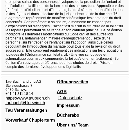
droit privé suisse des personnes physiques, de la protection de l'enfant et
de l'adulte, de la filiation, de la famille et des successions. Apprécié par des
générations d'étudiantes et d'étudiants, il aide à s'orienter dans l'étude des
textes légaux et dans la lecture de la jurisprudence et de la doctrine. 76
diagrammes représentent de manière schématique les domaines du droit
concernés. Conformément à sa nature, le memento ne contient pas
d'explications ou d'analyses. L'accent est mis sur la structure de la loi et sur
les repères permettant de se rappeler son contenu principal. La 7e édition
incorpore les dernières modifications du Code civil et des autres lois
pertinentes, notamment en matière d'enregistrement du sexe d'une
personne, sur l'entretien de l'enfant et sur l'adoption, ainsi que celles
découlant de l'introduction du mariage pour tous et de la révision du droit
successoral. Elle comprend également des indications sur les dispositions
topiques de l'Ordonnance sur l'état civil. - Une vue synoptique et
schématique pour mieux comprendre la loi et s'y orienter facilement - 7e
édition d'un ouvrage de référence pour les études de droit - Prise en
compte des derniers développements législatifs
Tau-Buchhandlung AG
Öffnungszeiten
Steistegstrasse 7
6430 Schwyz
AGB
+41 41 811 18 14
Datenschutz
https://www.taubuch.ch
taubuch@bluewin.ch
Impressum
Tau Veranstaltungen
Bücherabo
Vorverkauf Chupferturm
Über uns/ Team