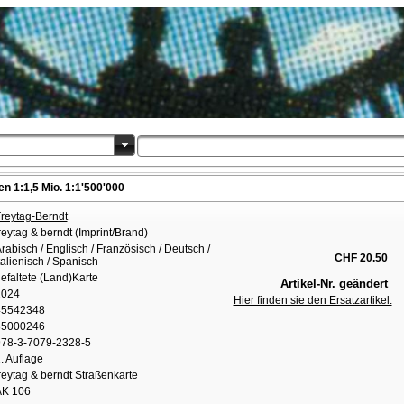
n 1:1,5 Mio. 1:1'500'000
reytag-Berndt
reytag & berndt (Imprint/Brand)
rabisch / Englisch / Französisch / Deutsch /
CHF 20.50
talienisch / Spanisch
efaltete (Land)Karte
Artikel-Nr. geändert
2024
Hier finden sie den Ersatzartikel.
45542348
85000246
78-3-7079-2328-5
. Auflage
reytag & berndt Straßenkarte
AK 106