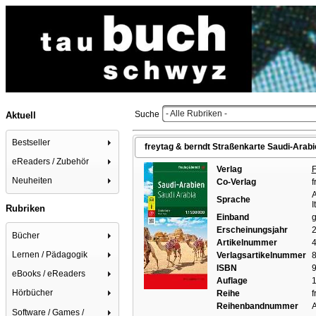
- Alle Rubriken -
Suche
Aktuell
Bestseller
freytag & berndt Straßenkarte Saudi-Arabie
eReaders / Zubehör
Verlag
F
Neuheiten
Co-Verlag
f
A
Sprache
I
Rubriken
Einband
g
Erscheinungsjahr
Bücher
Artikelnummer
Lernen / Pädagogik
Verlagsartikelnummer
ISBN
9
eBooks / eReaders
Auflage
1
Hörbücher
Reihe
f
Reihenbandnummer
Software / Games /