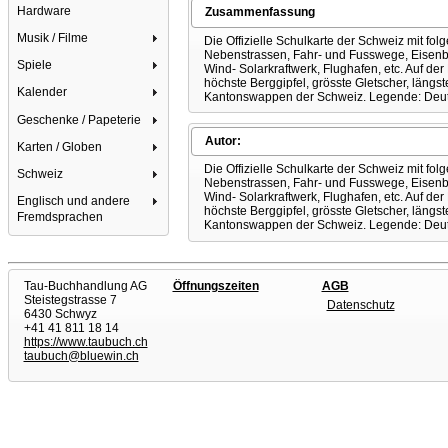
Hardware
Zusammenfassung
Musik / Filme
Die Offizielle Schulkarte der Schweiz mit fo
Nebenstrassen, Fahr- und Fusswege, Eisenbahn
Spiele
Wind- Solarkraftwerk, Flughafen, etc. Auf der
höchste Berggipfel, grösste Gletscher, längst
Kalender
Kantonswappen der Schweiz. Legende: Deu
Geschenke / Papeterie
Autor:
Karten / Globen
Die Offizielle Schulkarte der Schweiz mit fo
Schweiz
Nebenstrassen, Fahr- und Fusswege, Eisenbahn
Wind- Solarkraftwerk, Flughafen, etc. Auf der
Englisch und andere
höchste Berggipfel, grösste Gletscher, längst
Fremdsprachen
Kantonswappen der Schweiz. Legende: Deu
Tau-Buchhandlung AG
Öffnungszeiten
AGB
Steistegstrasse 7
Datenschutz
6430 Schwyz
+41 41 811 18 14
https://www.taubuch.ch
taubuch@bluewin.ch