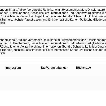
lgendem Inhalt: Auf der Vorderseite Reliefkarte mit Hypsometriestufen. Ortssignat
en, Luftseilbahnen, Sessellifte, etc. Informationen und Sehenswürdigkeiten wie Ki
 Rückseite eine Vielzahl wichtiger Informationen über die Schweiz: Luftbilder Jura-
e Tunnels, höchste Passstrassen, etc. fünf thematische Karten: Politische Gliederu
tsch
lgendem Inhalt: Auf der Vorderseite Reliefkarte mit Hypsometriestufen. Ortssignat
en, Luftseilbahnen, Sessellifte, etc. Informationen und Sehenswürdigkeiten wie Ki
 Rückseite eine Vielzahl wichtiger Informationen über die Schweiz: Luftbilder Jura-
e Tunnels, höchste Passstrassen, etc. fünf thematische Karten: Politische Gliederu
tsch
Impressum
Tau Veranstaltungen
Bücherabo