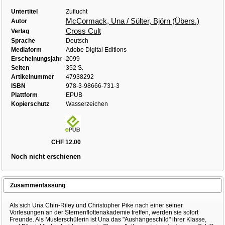
Untertitel
Zuflucht
McCormack, Una / Sülter, Björn (Übers.)
Autor
Cross Cult
Verlag
Sprache
Deutsch
Mediaform
Adobe Digital Editions
Erscheinungsjahr
2099
Seiten
352 S.
Artikelnummer
47938292
ISBN
978-3-98666-731-3
Plattform
EPUB
Kopierschutz
Wasserzeichen
CHF 12.00
Noch nicht erschienen
Zusammenfassung
Als sich Una Chin-Riley und Christopher Pike nach einer seiner
Vorlesungen an der Sternenflottenakademie treffen, werden sie sofort
Freunde. Als Musterschülerin ist Una das "Aushängeschild" ihrer Klasse,