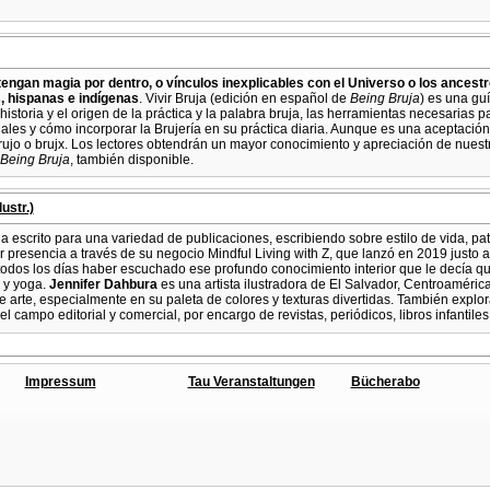
engan magia por dentro, o vínculos inexplicables con el Universo o los ancestro
s, hispanas e indígenas
. Vivir Bruja (edición en español de
Being Bruja
) es una guí
storia y el origen de la práctica y la palabra bruja, las herramientas necesarias par
uales y cómo incorporar la Brujería en su práctica diaria. Aunque es una aceptación 
rujo o brujx. Los lectores obtendrán un mayor conocimiento y apreciación de nuestr
Being Bruja
, también disponible.
ustr.)
a escrito para una variedad de publicaciones, escribiendo sobre estilo de vida, pate
er presencia a través de su negocio Mindful Living with Z, que lanzó en 2019 justo 
odos los días haber escuchado ese profundo conocimiento interior que le decía que
n y yoga.
Jennifer Dahbura
es una artista ilustradora de El Salvador, Centroaméric
 de arte, especialmente en su paleta de colores y texturas divertidas. También exp
 el campo editorial y comercial, por encargo de revistas, periódicos, libros infantil
Impressum
Tau Veranstaltungen
Bücherabo