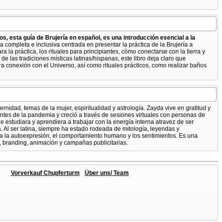
s, esta guía de Brujería en español, es una introducción esencial a la
a completa e inclusiva centrada en presentar la práctica de la Brujería a
a la práctica, los rituales para principiantes, cómo conectarse con la tierra y
de las tradiciones místicas latinas/hispanas, este libro deja claro que
a conexión con el Universo, así como rituales prácticos, como realizar baños
rnidad, temas de la mujer, espiritualidad y astrología. Zayda vive en gratitud y
antes de la pandemia y creció a través de sesiones virtuales con personas de
 estudiara y aprendiera a trabajar con la energía interna atravez de ser
a. Al ser latina, siempre ha estado rodeada de mitología, leyendas y
lora la autoexpresión, el comportamiento humano y los sentimientos. Es una
es, branding, animación y campañas publicitarias.
Vorverkauf Chupferturm
Über uns/ Team