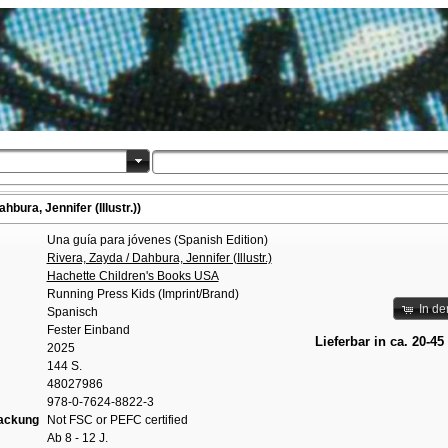
hbura, Jennifer (Illustr.))
Una guía para jóvenes (Spanish Edition)
Rivera, Zayda / Dahbura, Jennifer (Illustr.)
Hachette Children's Books USA
Running Press Kids (Imprint/Brand)
In d
Spanisch
Fester Einband
Lieferbar in ca. 20-45
2025
144 S.
48027986
978-0-7624-8822-3
packung
Not FSC or PEFC certified
Ab 8 - 12 J.