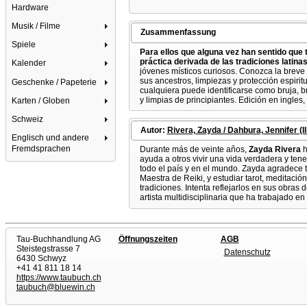
Hardware
Musik / Filme
Zusammenfassung
Spiele
Para ellos que alguna vez han sentido que t
práctica derivada de las tradiciones latina
Kalender
jóvenes místicos curiosos. Conozca la breve hi
sus ancestros, limpiezas y protección espirit
Geschenke / Papeterie
cualquiera puede identificarse como bruja, b
y limpias de principiantes. Edición en ingles,
Karten / Globen
Schweiz
Autor:
Rivera, Zayda / Dahbura, Jennifer (Ill
Englisch und andere
Fremdsprachen
Durante más de veinte años,
Zayda Rivera
h
ayuda a otros vivir una vida verdadera y ten
todo el país y en el mundo. Zayda agradece t
Maestra de Reiki, y estudiar tarot, meditació
tradiciones. Intenta reflejarlos en sus obras
artista multidisciplinaria que ha trabajado en
Tau-Buchhandlung AG
Öffnungszeiten
AGB
Steistegstrasse 7
Datenschutz
6430 Schwyz
+41 41 811 18 14
https://www.taubuch.ch
taubuch@bluewin.ch