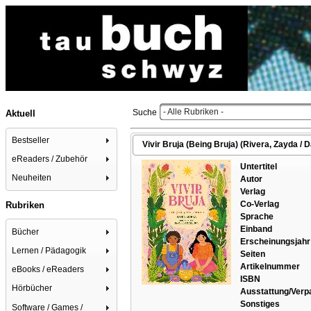
- Alle Rubriken -
Suche
Aktuell
Bestseller
Vivir Bruja (Being Bruja) (Rivera, Zayda / Da
eReaders / Zubehör
Untertitel
Neuheiten
Autor
Verlag
Co-Verlag
Rubriken
Sprache
Einband
Bücher
Erscheinungsjahr
Lernen / Pädagogik
Seiten
Artikelnummer
eBooks / eReaders
ISBN
Hörbücher
Ausstattung/Ver
Sonstiges
Software / Games /