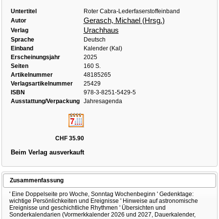
Untertitel
Roter Cabra-Lederfaserstoffeinband
Gerasch, Michael (Hrsg.)
Autor
Urachhaus
Verlag
Sprache
Deutsch
Einband
Kalender (Kal)
Erscheinungsjahr
2025
Seiten
160 S.
Artikelnummer
48185265
Verlagsartikelnummer
25429
ISBN
978-3-8251-5429-5
Ausstattung/Verpackung
Jahresagenda
CHF 35.90
Beim Verlag ausverkauft
Zusammenfassung
' Eine Doppelseite pro Woche, Sonntag Wochenbeginn ' Gedenktage:
wichtige Persönlichkeiten und Ereignisse ' Hinweise auf astronomische
Ereignisse und geschichtliche Rhythmen ' Übersichten und
Sonderkalendarien (Vormerkkalender 2026 und 2027, Dauerkalender,