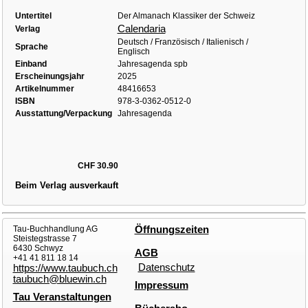
Untertitel
Der Almanach Klassiker der Schweiz
Calendaria
Verlag
Deutsch / Französisch / Italienisch /
Sprache
Englisch
Einband
Jahresagenda spb
Erscheinungsjahr
2025
Artikelnummer
48416653
ISBN
978-3-0362-0512-0
Ausstattung/Verpackung
Jahresagenda
CHF 30.90
Beim Verlag ausverkauft
Tau-Buchhandlung AG
Öffnungszeiten
Steistegstrasse 7
6430 Schwyz
AGB
+41 41 811 18 14
Datenschutz
https://www.taubuch.ch
taubuch@bluewin.ch
Impressum
Tau Veranstaltungen