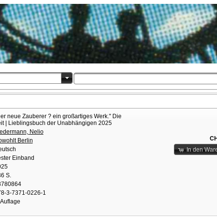
er neue Zauberer ? ein großartiges Werk." Die
it | Lieblingsbuch der Unabhängigen 2025
edermann, Nelio
CH
wohlt Berlin
eutsch
In den War
ster Einband
025
6 S.
8780864
78-3-7371-0226-1
 Auflage