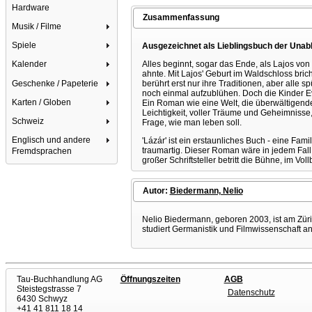
Hardware
Zusammenfassung
Musik / Filme
Spiele
Ausgezeichnet als Lieblingsbuch der Unab
Alles beginnt, sogar das Ende, als Lajos vo
Kalender
ahnte. Mit Lajos' Geburt im Waldschloss bri
Geschenke / Papeterie
berührt erst nur ihre Traditionen, aber alle 
noch einmal aufzublühen. Doch die Kinder Eva
Karten / Globen
Ein Roman wie eine Welt, die überwältigende
Leichtigkeit, voller Träume und Geheimnisse
Schweiz
Frage, wie man leben soll.
Englisch und andere
'Lázár' ist ein erstaunliches Buch - eine Fa
traumartig. Dieser Roman wäre in jedem Fall 
Fremdsprachen
großer Schriftsteller betritt die Bühne, im Vol
Autor:
Biedermann, Nelio
Nelio Biedermann, geboren 2003, ist am Züri
studiert Germanistik und Filmwissenschaft a
Tau-Buchhandlung AG
Öffnungszeiten
AGB
Steistegstrasse 7
Datenschutz
6430 Schwyz
+41 41 811 18 14