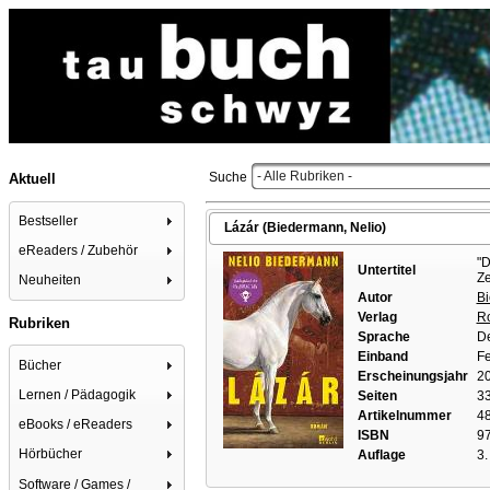
- Alle Rubriken -
Suche
Aktuell
Bestseller
Lázár (Biedermann, Nelio)
eReaders / Zubehör
"D
Untertitel
Ze
Neuheiten
Autor
Bi
Verlag
Ro
Rubriken
Sprache
D
Einband
Fe
Bücher
Erscheinungsjahr
2
Lernen / Pädagogik
Seiten
33
Artikelnummer
4
eBooks / eReaders
ISBN
9
Hörbücher
Auflage
3.
Software / Games /