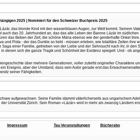
hängigen 2025 | Nominiert für den Schweizer Buchpreis 2025
n Lázár, das blonde Kind mit den wasserblauen Augen, zur Welt kommt. Seinem Vat
cht auch das 20. Jahrhundert an, das das alte Leben der Barone Lázár im südlich
spüren das Beben der Zeit, die schöne Mária ebenso wie der geisterhafte Onkel Imre. 
 und Pista - der das Dunkle so liebt - müssen erleben, wie totalitäre Zeiten ihre 
 Saga einer Familie, getrieben von der Liebe und der Sehnsucht nach ihr, in den S
, in denen sich die ganze Tragik und Schönheit der Existenz spiegelt. Und - ob an
miliengeschichte über mehrere Generationen, voller zutiefst origineller Charaktere
ein Ereignis, aber der Umstand, dass sein Autor gerade erst das Erwachsenenalter
lbesitz seiner Fähigkeiten.
chsee aufgewachsen. Seine Familie stammt väterlicherseits aus ungarischem Adel,
n der Universität Zürich. Sein Roman «Lázár» wird in mehr als zwanzig Ländern er
Impressum
Tau Veranstaltungen
Bücherabo