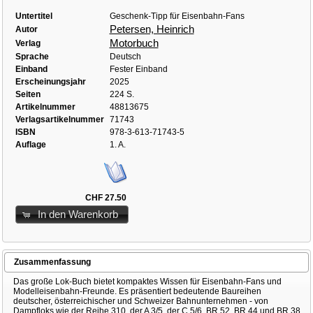
Untertitel
Geschenk-Tipp für Eisenbahn-Fans
Petersen, Heinrich
Autor
Motorbuch
Verlag
Sprache
Deutsch
Einband
Fester Einband
Erscheinungsjahr
2025
Seiten
224 S.
Artikelnummer
48813675
Verlagsartikelnummer
71743
ISBN
978-3-613-71743-5
Auflage
1. A.
CHF 27.50
In den Warenkorb
Zusammenfassung
Das große Lok-Buch bietet kompaktes Wissen für Eisenbahn-Fans und
Modelleisenbahn-Freunde. Es präsentiert bedeutende Baureihen
deutscher, österreichischer und Schweizer Bahnunternehmen - von
Dampfloks wie der Reihe 310, der A 3/5, der C 5/6, BR 52, BR 44 und BR 38