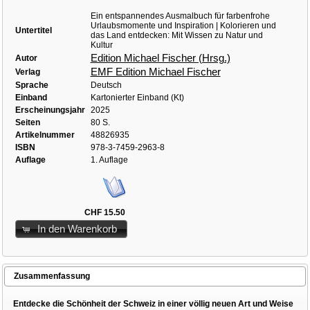
Ein entspannendes Ausmalbuch für farbenfrohe
Urlaubsmomente und Inspiration | Kolorieren und
Untertitel
das Land entdecken: Mit Wissen zu Natur und
Kultur
Edition Michael Fischer (Hrsg.)
Autor
EMF Edition Michael Fischer
Verlag
Sprache
Deutsch
Einband
Kartonierter Einband (Kt)
Erscheinungsjahr
2025
Seiten
80 S.
Artikelnummer
48826935
ISBN
978-3-7459-2963-8
Auflage
1. Auflage
CHF 15.50
In den Warenkorb
Zusammenfassung
Entdecke die Schönheit der Schweiz in einer völlig neuen Art und Weise