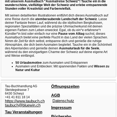
mit unserem Ausmalbuch "Ausmalreise Schweiz"! Tauche ein in die
wunderschöne, vielfältige Welt der Schweiz und erlebe entspannende
Stunden voller Kreativität und Farbenvielfalt.
Mit seinen detaillierten Illustrationen entführt dich dieses Ausmalbuch auf
eine Reise durch die
atemberaubende Landschaft der Schweiz
. Lasse
deiner Fantasie freien Lauf, während du die idyllischen Bergkulissen,
regionalen Spezialitäten und die präzise Uhrmacherkunst mit deinen
eigenen Farben zum Leben erweckst. Egal, ob du ein*e erfahrene*r
Künstler*in bist oder einfach nur eine
Pause vom Alltag
suchst, dieses
Ausmalbuch bietet eine perfekte Flucht in das Land der vielen Sprachen.
Nimm dir Zeit für dich selbst, entspanne dich und genieße die ruhige
Atmosphäre, die dich beim Ausmalen begleitet. Tauche ein in die Schönheit
des Alpenlandes und genieße deinen
Ausmalurlaub für die Seele
,
während du den einzigartigen Charme der Schweiz auf deine eigene Art
und Weise einfängst.
50 Urlaubsmotive
zum Ausmalen und Entspannen
Ausmalen und Entdecken: Mit spannenden Fakten und
Wissen zu
Natur und Kultur
Tau-Buchhandlung AG
Öffnungszeiten
Steistegstrasse 7
6430 Schwyz
AGB
+41 41 811 18 14
Datenschutz
https://www.taubuch.ch
taubuch@bluewin.ch
Impressum
Tau Veranstaltungen
Bücherabo