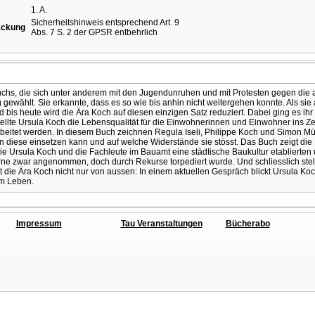
1. A.
Sicherheitshinweis entsprechend Art. 9
ackung
Abs. 7 S. 2 der GPSR entbehrlich
chs, die sich unter anderem mit den Jugendunruhen und mit Protesten gegen die a
 gewählt. Sie erkannte, dass es so wie bis anhin nicht weitergehen konnte. Als sie
d bis heute wird die Ära Koch auf diesen einzigen Satz reduziert. Dabei ging es i
stellte Ursula Koch die Lebensqualität für die Einwohnerinnen und Einwohner ins
itet werden. In diesem Buch zeichnen Regula Iseli, Philippe Koch und Simon Mühl
in diese einsetzen kann und auf welche Widerstände sie stösst. Das Buch zeigt die 
e Ursula Koch und die Fachleute im Bauamt eine städtische Baukultur etablierten u
e zwar angenommen, doch durch Rekurse torpediert wurde. Und schliesslich stel
 die Ära Koch nicht nur von aussen: In einem aktuellen Gespräch blickt Ursula Koch 
um Leben.
Impressum
Tau Veranstaltungen
Bücherabo