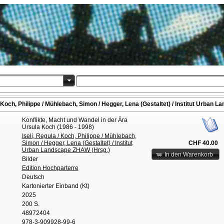
 Koch, Philippe / Mühlebach, Simon / Hegger, Lena (Gestaltet) / Institut Urban 
Konflikte, Macht und Wandel in der Ära
Ursula Koch (1986 - 1998)
Iseli, Regula / Koch, Philippe / Mühlebach,
Simon / Hegger, Lena (Gestaltet) / Institut
CHF 40.00
Urban Landscape ZHAW (Hrsg.)
In den Warenkorb
Bilder
Edition Hochparterre
Deutsch
Kartonierter Einband (Kt)
2025
200 S.
48972404
978-3-909928-99-6