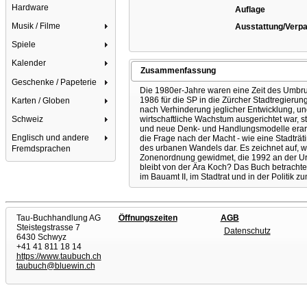
Hardware
Auflage
Musik / Filme
Ausstattung/Verp
Spiele
Kalender
Zusammenfassung
Geschenke / Papeterie
Die 1980er-Jahre waren eine Zeit des Umbru
1986 für die SP in die Zürcher Stadtregierung
Karten / Globen
nach Verhinderung jeglicher Entwicklung, un
wirtschaftliche Wachstum ausgerichtet war, 
Schweiz
und neue Denk- und Handlungsmodelle erarbe
Englisch und andere
die Frage nach der Macht - wie eine Stadträt
des urbanen Wandels dar. Es zeichnet auf, wi
Fremdsprachen
Zonenordnung gewidmet, die 1992 an der Urn
bleibt von der Ära Koch? Das Buch betrachtet
im Bauamt II, im Stadtrat und in der Politik z
Tau-Buchhandlung AG
Öffnungszeiten
AGB
Steistegstrasse 7
Datenschutz
6430 Schwyz
+41 41 811 18 14
https://www.taubuch.ch
taubuch@bluewin.ch