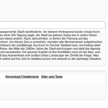
utogerechte Stadt manifestierte. Vor diesem Hintergrund wurde Ursula Koch
 an einer SIA-Tagung sagte, die Stadt sei gebaut, klang das in vielen Ohren
hr um etwas anders. Nach Jahrzehnten, in denen die Planung auf das
 Zentrum. Um dieses Ziel zu erreichen, mussten alte Mechanismen aufgebrochen
ebach die zwölfjährige Ära Koch im Zürcher Stadtrat nach. Am Anfang steht
Risse, die Mitte der 1980er-Jahre die Stadt durchzogen und stellt die Agenda
nd verankerten. Ein grosses Kapitel ist den Konflikten rund um die Bau- und
lt das Autorenteam vom Institut Urban Landscape der ZHAW die Frage: Was
selbst auf ihre Zeit im Stadtrat zurück und erweckt so die damalige Situation
Vorverkauf Chupferturm
Über uns/ Team