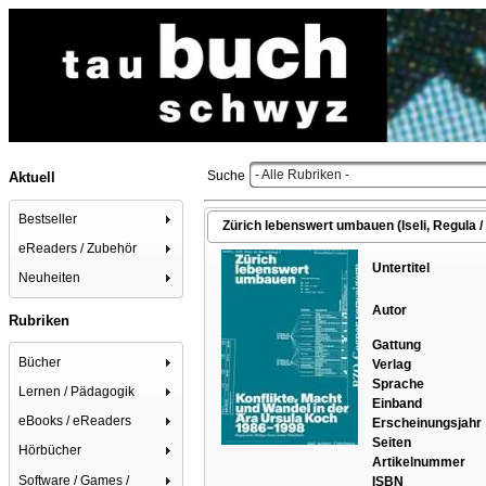
- Alle Rubriken -
Suche
Aktuell
Bestseller
Zürich lebenswert umbauen (Iseli, Regula /
eReaders / Zubehör
Untertitel
Neuheiten
Autor
Rubriken
Gattung
Bücher
Verlag
Sprache
Lernen / Pädagogik
Einband
eBooks / eReaders
Erscheinungsjahr
Seiten
Hörbücher
Artikelnummer
Software / Games /
ISBN