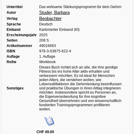
Untertitel
Das wirksame Stärkungsprogramm für dein Gehirn
Studer, Barbara
Autor
Beobachter
Verlag
Sprache
Deutsch
Einband
Kartonierter Einband (Kt)
Erscheinungsjahr
2025
Seiten
208 S.
Artikelnummer
49016663
ISBN
978-3-03875-622-4
Auflage
1. Auflage
Reihe
Workbook
Dieses Buch richtet sich an alle, die ihre geistige
Fitness bis ins hohe Alter aktiv erhalten und
verbessern möchten. Es ist ideal für Menschen
jeden Alters, die verstehen wollen, wie
Lebensstilfaktoren die Gehirnleistung beeinflussen
Sonstiges
und praktische Übungen in ihren Alltag integrieren
möchten. Insbesondere spricht es Personen an,
die Eigenverantwortung für ihre kognitive
Gesundheit übernehmen und von wissenschaftlich
fundierten Trainingsprogrammen profitieren
wollen.
CHF 49.00