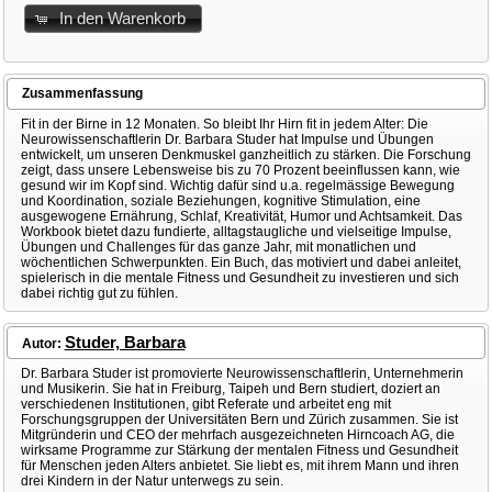
In den Warenkorb
Zusammenfassung
Fit in der Birne in 12 Monaten. So bleibt Ihr Hirn fit in jedem Alter: Die
Neurowissenschaftlerin Dr. Barbara Studer hat Impulse und Übungen
entwickelt, um unseren Denkmuskel ganzheitlich zu stärken. Die Forschung
zeigt, dass unsere Lebensweise bis zu 70 Prozent beeinflussen kann, wie
gesund wir im Kopf sind. Wichtig dafür sind u.a. regelmässige Bewegung
und Koordination, soziale Beziehungen, kognitive Stimulation, eine
ausgewogene Ernährung, Schlaf, Kreativität, Humor und Achtsamkeit. Das
Workbook bietet dazu fundierte, alltagstaugliche und vielseitige Impulse,
Übungen und Challenges für das ganze Jahr, mit monatlichen und
wöchentlichen Schwerpunkten. Ein Buch, das motiviert und dabei anleitet,
spielerisch in die mentale Fitness und Gesundheit zu investieren und sich
dabei richtig gut zu fühlen.
Studer, Barbara
Autor:
Dr. Barbara Studer ist promovierte Neurowissenschaftlerin, Unternehmerin
und Musikerin. Sie hat in Freiburg, Taipeh und Bern studiert, doziert an
verschiedenen Institutionen, gibt Referate und arbeitet eng mit
Forschungsgruppen der Universitäten Bern und Zürich zusammen. Sie ist
Mitgründerin und CEO der mehrfach ausgezeichneten Hirncoach AG, die
wirksame Programme zur Stärkung der mentalen Fitness und Gesundheit
für Menschen jeden Alters anbietet. Sie liebt es, mit ihrem Mann und ihren
drei Kindern in der Natur unterwegs zu sein.