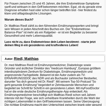
Für Frauen zwischen 25 und 45 Jahren, die ihre Endometriose-Symptome
sanft und wirksam in den Griff bekommen möchten. Egal, ob du gerade eine
Diagnose erhalten hast oder schon länger betroffen bist - hier findest du
klare und alltagstaugliche Lösungen.
Warum dieses Buch?
Dr. Matthias Riedl zählt zu den führenden Ernährungsexperten und bringt
sein Wissen in jeden Abschnitt des Buches ein. Der "Endometriose-
Balance-Plan" ist mehr als ein Ratgeber - er ist ein Begleiter zu besserer
Gesundheit und mehr Lebensqualität.
Lass nicht zu, dass Endometriose dein Leben bestimmt - starte jetzt
deinen Weg in ein gesünderes und kraftvolleres Leben!
Riedl, Matthias
Autor:
Dr. med Matthias Riedl ist Ernährungsmediziner, Diabetologe sowie
Gründer und ärztlicher Direktor des "medicum Hamburg", Europas größtem
interdisziplinärem Zentrum für Diabetologie, Ernährungsmedizin und
angrenzende Fachgebiete. Bekannt ist der Autor zudem als TV-
ERNÄHRUNGSDOC des NDR und als Buchautor zahlreicher Bestseller,
darunter "Iss dich gesund mit Dr. Riedl". Mit seinem Top-50-Podcast "So
geht gesunde Ernährung" begeistert er Zehntausende Menschen und
begleitet sie Schritt für Schritt in ein gesünderes Leben. Mit myFoodDoctor
hat er die erste deutsche Ernährungstherapie-App entwickelt. Als
Ernährungsmediziner beschäftigt sich Matthias Riedl schon seit Jahren
intensiv mit der Frage, wie sich unheilbare Krankheiten durch die Wahl der
richtigen Lebensmittel in den Griff bekommen lassen. Seine Überzeugung:
Die richtige Ernährung macht den Unterschied zwischen krank oder gesund