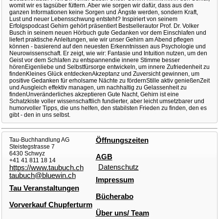
womit wir es tagsüber füttern. Aber wie sorgen wir dafür, dass aus den
ganzen Informationen keine Sorgen und Ängste werden, sondern Kraft,
Lust und neuer Lebensschwung entsteht? Inspiriert von seinem
Erfolgspodcast Gehirn gehört präsentiert Bestsellerautor Prof. Dr. Volker
Busch in seinem neuen Hörbuch gute Gedanken vor dem Einschlafen und
liefert praktische Anleitungen, wie wir unser Gehirn am Abend pflegen
können - basierend auf den neuesten Erkenntnissen aus Psychologie und
Neurowissenschaft. Er zeigt, wie wir: Fantasie und Intuition nutzen, um den
Geist vor dem Schlafen zu entspannendie innere Stimme besser
hörenEigenliebe und Selbstfürsorge entwickeln, um innere Zufriedenheit zu
findenKleines Glück entdeckenAkzeptanz und Zuversicht gewinnen, um
positive Gedanken für erholsame Nächte zu fördernStille aktiv genießenZeit
und Ausgleich effektiv managen, um nachhaltig zu Gelassenheit zu
findenUnveränderliches akzeptieren Gute Nacht, Gehirn ist eine
Schatzkiste voller wissenschaftlich fundierter, aber leicht umsetzbarer und
humorvoller Tipps, die uns helfen, den stabilsten Frieden zu finden, den es
gibt - den in uns selbst.
Tau-Buchhandlung AG
Öffnungszeiten
Steistegstrasse 7
6430 Schwyz
AGB
+41 41 811 18 14
Datenschutz
https://www.taubuch.ch
taubuch@bluewin.ch
Impressum
Tau Veranstaltungen
Bücherabo
Vorverkauf Chupferturm
Über uns/ Team