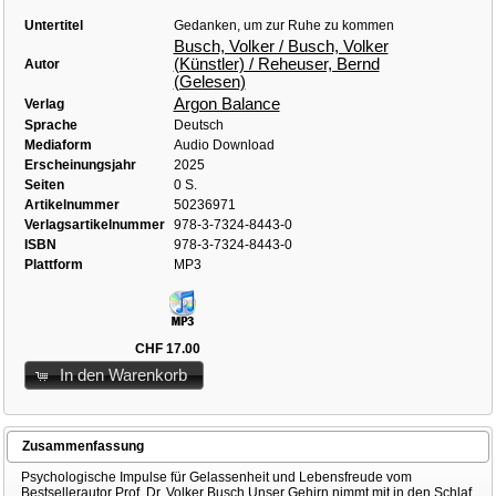
Untertitel
Gedanken, um zur Ruhe zu kommen
Busch, Volker / Busch, Volker
(Künstler) / Reheuser, Bernd
Autor
(Gelesen)
Argon Balance
Verlag
Sprache
Deutsch
Mediaform
Audio Download
Erscheinungsjahr
2025
Seiten
0 S.
Artikelnummer
50236971
Verlagsartikelnummer
978-3-7324-8443-0
ISBN
978-3-7324-8443-0
Plattform
MP3
CHF 17.00
In den Warenkorb
Zusammenfassung
Psychologische Impulse für Gelassenheit und Lebensfreude vom
Bestsellerautor Prof. Dr. Volker Busch Unser Gehirn nimmt mit in den Schlaf,