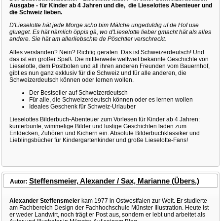
Ausgabe - für Kinder ab 4 Jahren und die, die Lieselottes Abenteuer und
die Schweiz lieben.
D'Lieselotte hät jede Morge scho bim Mälche ungeduldig uf de Hof use
glueget. Es hät nämlich öppis gä, wo d'Lieselotte lieber gmacht hät als alles
andere. Sie hät am allerliebschte de Pöschtler verschreckt.
Alles verstanden? Nein? Richtig geraten. Das ist Schweizerdeutsch! Und
das ist ein großer Spaß. Die mittlerweile weltweit bekannte Geschichte von
Lieselotte, dem Postboten und all ihren anderen Freunden vom Bauernhof,
gibt es nun ganz exklusiv für die Schweiz und für alle anderen, die
Schweizerdeutsch können oder lernen wollen.
Der Bestseller auf Schweizerdeutsch
Für alle, die Schweizerdeutsch können oder es lernen wollen
Ideales Geschenk für Schweiz-Urlauber
Lieselottes Bilderbuch-Abenteuer zum Vorlesen für Kinder ab 4 Jahren:
kunterbunte, wimmelige Bilder und lustige Geschichten laden zum
Entdecken, Zuhören und Kichern ein. Absolute Bilderbuchklassiker und
Lieblingsbücher für Kindergartenkinder und große Lieselotte-Fans!
Steffensmeier, Alexander / Sax, Marianne (Übers.)
Autor:
Alexander Steffensmeier
kam 1977 in Ostwestfalen zur Welt. Er studierte
am Fachbereich Design der Fachhochschule Münster Illustration. Heute ist
er weder Landwirt, noch trägt er Post aus, sondern er lebt und arbeitet als