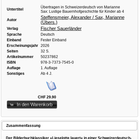
Übertragen in Schweizerdeutsch von Marianne
Untertitel
Sax: Lustige Bauernhofgeschichte für Kinder ab 4
Steffensmeier, Alexander / Sax, Marianne
Autor
(Übers.)
Fischer Sauerländer
Verlag
Sprache
Deutsch
Einband
Fester Einband
Erscheinungsjahr
2026
Seiten
32 S.
Artikelnummer
50237862
ISBN
978-3-7373-7545-0
Auflage
1. Auflage
Sonstiges
Ab 4 J.
CHF 29.90
In den Warenkorb
Zusammenfassung
Der Bilderbuchklassiker »Lieselotte lauert« in einer Schweizerdeutsch-