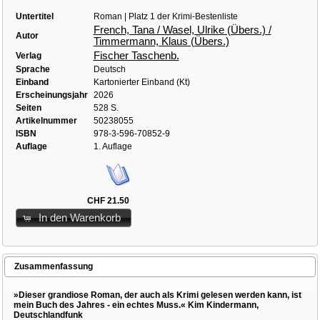
Untertitel
Roman | Platz 1 der Krimi-Bestenliste
French, Tana / Wasel, Ulrike (Übers.) /
Autor
Timmermann, Klaus (Übers.)
Fischer Taschenb.
Verlag
Sprache
Deutsch
Einband
Kartonierter Einband (Kt)
Erscheinungsjahr
2026
Seiten
528 S.
Artikelnummer
50238055
ISBN
978-3-596-70852-9
Auflage
1. Auflage
CHF 21.50
In den Warenkorb
Zusammenfassung
»Dieser grandiose Roman, der auch als Krimi gelesen werden kann, ist
mein Buch des Jahres - ein echtes Muss.« Kim Kindermann,
Deutschlandfunk