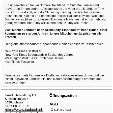
Ein ungewöhnlich heißer Sommer hat Irland im Griff. Die Farmer sind
nervös, die Ernten bedroht. Als unerwartet der Vater der 15-jährigen Trey
ins Dorf zurückkehrt, wird die Stimmung brenzlig. Denn er bringt einen
gefährlichen Plan mit. Der ehemalige Polizist Cal, der Trey liebt wie eine
Tochter, versucht sie zu schützen. Das junge Mädchen hat schon mehr als
genug verloren. Aber Trey will keinen Schutz. Trey will Rache.
Zwei Männer kommen nach Ardnakelty. Einer kommt nach Hause. Einer
kommt, um zu sterben. Und ein junges Mädchen gerät zwischen alle
Fronten.
Der große atmosphärische, spannende Roman endlich im Taschenbuch.
New York Times Bestseller
New York Times Bedeutendste Bücher des Jahres
Washington Post: Beste Thriller des Jahres
Irish Times Bestseller
Fein gezeichnete Figuren wie Dörfler mit sehr speziellem Humor und die
stimmungsvollen Landschafts- und Naturbeschreibungen erhöhen das
Lesevergnügen.
Tau-Buchhandlung AG
Öffnungszeiten
Steistegstrasse 7
6430 Schwyz
AGB
+41 41 811 18 14
Datenschutz
https://www.taubuch.ch