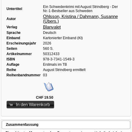
Ein Schwedenkrimi mit August Strindberg - Der
Untertitel
Nr.-1-Bestseller aus Schweden
Ohlsson, Kristina / Dahmann, Susanne
Autor
(Übers.)
Blanvalet
Verlag
Sprache
Deutsch
Einband
Kartonierter Einband (Kt)
Erscheinungsjahr
2026
Seiten
560 S.
Artikelnummer
50312433
ISBN
978-3-7341-1549-3
Auflage
Erstmals im TB
Reihe
August Strindberg ermittelt
Reihenbandnummer
03
CHF 19.50
In den Warenkorb
Zusammenfassung