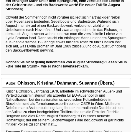
Ein erhängter Mann unter dem Sprungturm, eine zerstückelte Leiche in
der Gefriertruhe - und ein Backwettbewerb! Ein neuer Fall für August
Strindberg.
Obwohl der Sommer noch nicht vorüber ist, legt sich hartnäckiger Nebel
über Hovenäsets Eisbuden, Segelboote und Badestege. Während sich
August intensiv auf einen Backwettbewerb vorbereitet, zieht eine
Unbekannte nach Hovenäset. Und zwar ausgerechnet in das Eishaus, in
dem auch August schon wohnte und wo man die zerstückelte Leiche von
Lydia Broman fand. Dann taucht ein erhängter Mann unter dem Sprungturm
auf - hat die fremde 19-Jährige etwas mit dem Toten zu tun? Endlich löst
sich auf, was Lydia Broman im Jahr 1989 zustieß, und ob August Strindberg
den Backwettbewerb gewinnt.
Können Sie nicht genug bekommen von August Strindberg? Lesen Sie in
»Die Tote im Sturm«, wie er nach Hovenäset kam.
Ohlsson, Kristina / Dahmann, Susanne (Übers.)
Autor:
Kristina Ohlsson, Jahrgang 1979, arbeitete im schwedischen Außen- und
Verteidigungsministerium als Expertin für EU-Außenpolitik und
Nahostfragen, bei der nationalen schwedischen Polizeibehörde in
Stockholm und als Terrorismusexpertin bei der OSZE in Wien. Mit ihrem
Debütroman »Aschenputtel« gelang ihr der internationale Durchbruch und
der Auftakt zu einer hochgelobten Thrillerreihe um die Ermittler Fredrika
Bergman und Alex Recht. August Strindberg ist Ohlssons neueste
Romanfigur, der mit seinem Leichenwagen Fälle löst, obwohl er gar nichts
mit der Polizei zu schaffen hat ...