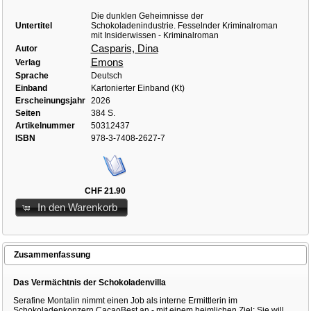
Die dunklen Geheimnisse der
Untertitel
Schokoladenindustrie. Fesselnder Kriminalroman
mit Insiderwissen - Kriminalroman
Casparis, Dina
Autor
Emons
Verlag
Sprache
Deutsch
Einband
Kartonierter Einband (Kt)
Erscheinungsjahr
2026
Seiten
384 S.
Artikelnummer
50312437
ISBN
978-3-7408-2627-7
CHF 21.90
In den Warenkorb
Zusammenfassung
Das Vermächtnis der Schokoladenvilla
Serafine Montalin nimmt einen Job als interne Ermittlerin im
Schokoladenkonzern CacaoBest an - mit einem heimlichen Ziel: Sie will