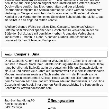
den Jahre zurückliegenden angeblichen Unfalltod ihres Vaters aufklären.
Doch weitere verdächtige Machenschaften und der erbitterte
Übernahmekampf um die Schokoladenfabrik Grison werden Serafine zum
Verhängnis. Sie gerät zwischen die Fronten - und stößt auf ein düsteres
Kapitel in der Vergangenheit eines Schweizer Schokoladenherstellers, das
sie selbst in den Abgrund reißen könnte ...
»Auf berückende Weise schafft es Dina Casparis, fundiertes Wissen
unterhaltsam mit einer spannenden Geschichte zu verweben, in der die
Süße der Schokolade mit dem bitter-herben Aroma des Verbrechens
konkurriert.« - Martin R. Dean, Autor von »Tabak und Schokolade«,
nominiert für den Schweizer Buchpreis
Casparis, Dina
Autor:
Dina Casparis, Autorin mit Bündner Wurzeln, lebt in Zürich und schreibt am
liebsten in Davos. Nach ihrer Ballettausbildung arbeitete sie mehrere Jahre
hauptberuflich als Balletttänzerin an deutschen Bühnen. Danach studierte
sie Jura und blickte viele Jahre als Rechtsanwältin in einem internationalen
Modeunternehmen sowie als Nachlassberaterin in der Finanzbranche
hinter manch inspirierende Kulisse. Heute widmet sie sich hauptsächlich
dem Schreiben. Mit dem Stoff um Schokolade und Kolonialismus rückt Dina
Casparis einen Aspekt ihrer eigenen Familiengeschichte ins Zentrum ihres
Schreibens. www.dinacasparis.com
Tau-Buchhandlung AG
Öffnungszeiten
Steistegstrasse 7
6430 Schwyz
AGB