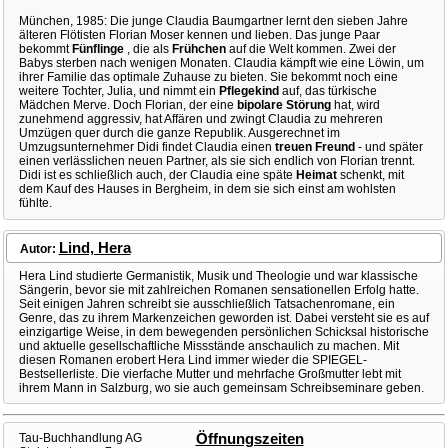
München, 1985: Die junge Claudia Baumgartner lernt den sieben Jahre
älteren Flötisten Florian Moser kennen und lieben. Das junge Paar
bekommt
Fünflinge
, die als
Frühchen
auf die Welt kommen. Zwei der
Babys sterben nach wenigen Monaten. Claudia kämpft wie eine Löwin, um
ihrer Familie das optimale Zuhause zu bieten. Sie bekommt noch eine
weitere Tochter, Julia, und nimmt ein
Pflegekind
auf, das türkische
Mädchen Merve. Doch Florian, der eine
bipolare Störung
hat, wird
zunehmend aggressiv, hat Affären und zwingt Claudia zu mehreren
Umzügen quer durch die ganze Republik. Ausgerechnet im
Umzugsunternehmer Didi findet Claudia einen
treuen Freund
- und später
einen verlässlichen neuen Partner, als sie sich endlich von Florian trennt.
Didi ist es schließlich auch, der Claudia eine späte
Heimat
schenkt, mit
dem Kauf des Hauses in Bergheim, in dem sie sich einst am wohlsten
fühlte.
Lind, Hera
Autor:
Hera Lind studierte Germanistik, Musik und Theologie und war klassische
Sängerin, bevor sie mit zahlreichen Romanen sensationellen Erfolg hatte.
Seit einigen Jahren schreibt sie ausschließlich Tatsachenromane, ein
Genre, das zu ihrem Markenzeichen geworden ist. Dabei versteht sie es auf
einzigartige Weise, in dem bewegenden persönlichen Schicksal historische
und aktuelle gesellschaftliche Missstände anschaulich zu machen. Mit
diesen Romanen erobert Hera Lind immer wieder die SPIEGEL-
Bestsellerliste. Die vierfache Mutter und mehrfache Großmutter lebt mit
ihrem Mann in Salzburg, wo sie auch gemeinsam Schreibseminare geben.
Tau-Buchhandlung AG
Öffnungszeiten