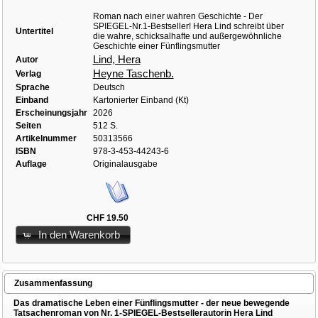
Roman nach einer wahren Geschichte - Der
SPIEGEL-Nr.1-Bestseller! Hera Lind schreibt über
Untertitel
die wahre, schicksalhafte und außergewöhnliche
Geschichte einer Fünflingsmutter
Lind, Hera
Autor
Heyne Taschenb.
Verlag
Sprache
Deutsch
Einband
Kartonierter Einband (Kt)
Erscheinungsjahr
2026
Seiten
512 S.
Artikelnummer
50313566
ISBN
978-3-453-44243-6
Auflage
Originalausgabe
CHF 19.50
In den Warenkorb
Zusammenfassung
Das dramatische Leben einer Fünflingsmutter - der neue bewegende
Tatsachenroman von Nr. 1-SPIEGEL-Bestsellerautorin Hera Lind