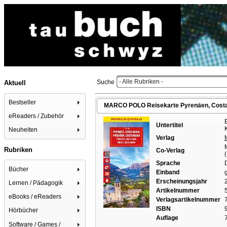
- Alle Rubriken -
Suche
Aktuell
Bestseller
MARCO POLO Reisekarte Pyrenäen, Costa 
eReaders / Zubehör
Untertitel
Neuheiten
Verlag
Rubriken
Co-Verlag
(
Sprache
Bücher
Einband
g
Erscheinungsjahr
Lernen / Pädagogik
Artikelnummer
eBooks / eReaders
Verlagsartikelnummer
ISBN
Hörbücher
Auflage
Software / Games /