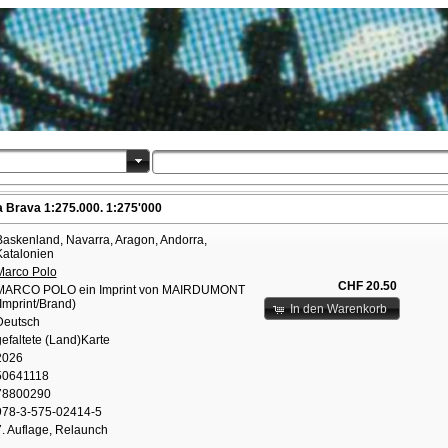
Brava 1:275.000. 1:275'000
Baskenland, Navarra, Aragon, Andorra,
Katalonien
Marco Polo
CHF 20.50
MARCO POLO ein Imprint von MAIRDUMONT
Imprint/Brand)
In den Warenkorb
Deutsch
efaltete (Land)Karte
2026
50641118
78800290
978-3-575-02414-5
7. Auflage, Relaunch