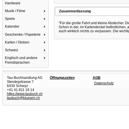
Hardware
Musik / Filme
Zusammenfassung
Spiele
"Für die große Fahrt und kleine Abstecher. 
Kalender
Schon in der, im Kartendeckel befindlichen,
auch wirklich nichts zu verpassen. Die wich
Geschenke / Papeterie
Karten / Globen
Schweiz
Englisch und andere
Fremdsprachen
Tau-Buchhandlung AG
Öffnungszeiten
AGB
Steistegstrasse 7
Datenschutz
6430 Schwyz
+41 41 811 18 14
https://www.taubuch.ch
taubuch@bluewin.ch