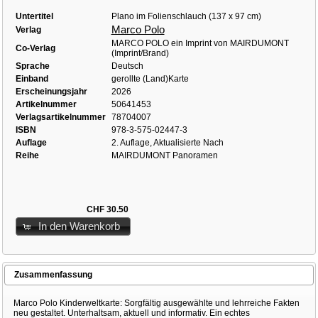
Untertitel
Plano im Folienschlauch (137 x 97 cm)
Marco Polo
Verlag
MARCO POLO ein Imprint von MAIRDUMONT
Co-Verlag
(Imprint/Brand)
Sprache
Deutsch
Einband
gerollte (Land)Karte
Erscheinungsjahr
2026
Artikelnummer
50641453
Verlagsartikelnummer
78704007
ISBN
978-3-575-02447-3
Auflage
2. Auflage, Aktualisierte Nach
Reihe
MAIRDUMONT Panoramen
CHF 30.50
In den Warenkorb
Zusammenfassung
Marco Polo Kinderweltkarte: Sorgfältig ausgewählte und lehrreiche Fakten
neu gestaltet. Unterhaltsam, aktuell und informativ. Ein echtes