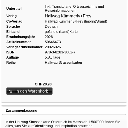
Inkl. Transitpläne, Ortsverzeichnis und
Untertitel
Reiseinformationen
Hallwag Kümmerly+Frey
Verlag
Co-Verlag
Hallwag Kümmerly+Frey (Imprint/Brand)
Sprache
Deutsch
Einband
gefaltete (Land)Karte
Erscheinungsjahr
2026
Artikelnummer
50646473
Verlagsartikelnummer
20026026
ISBN
978-3-8283-3062-7
Auflage
5. Auflage
Reihe
Hallwag Strassenkarten
CHF 20.90
In den Warenkorb
Zusammenfassung
In der Hallwag Strassenkarte Österreich im Massstab 1:500'000 finden Sie
alles, was Sie zur Orientierung und Inspiration brauchen.