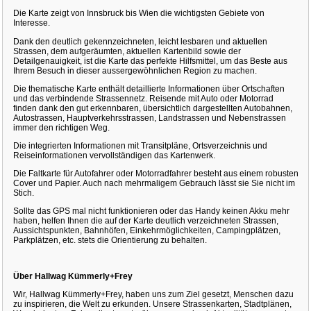
Die Karte zeigt von Innsbruck bis Wien die wichtigsten Gebiete von
Interesse.
Dank den deutlich gekennzeichneten, leicht lesbaren und aktuellen
Strassen, dem aufgeräumten, aktuellen Kartenbild sowie der
Detailgenauigkeit, ist die Karte das perfekte Hilfsmittel, um das Beste aus
Ihrem Besuch in dieser aussergewöhnlichen Region zu machen.
Die thematische Karte enthält detaillierte Informationen über Ortschaften
und das verbindende Strassennetz. Reisende mit Auto oder Motorrad
finden dank den gut erkennbaren, übersichtlich dargestellten Autobahnen,
Autostrassen, Hauptverkehrsstrassen, Landstrassen und Nebenstrassen
immer den richtigen Weg.
Die integrierten Informationen mit Transitpläne, Ortsverzeichnis und
Reiseinformationen vervollständigen das Kartenwerk.
Die Faltkarte für Autofahrer oder Motorradfahrer besteht aus einem robusten
Cover und Papier. Auch nach mehrmaligem Gebrauch lässt sie Sie nicht im
Stich.
Sollte das GPS mal nicht funktionieren oder das Handy keinen Akku mehr
haben, helfen Ihnen die auf der Karte deutlich verzeichneten Strassen,
Aussichtspunkten, Bahnhöfen, Einkehrmöglichkeiten, Campingplätzen,
Parkplätzen, etc. stets die Orientierung zu behalten.
Über Hallwag Kümmerly+Frey
Wir, Hallwag Kümmerly+Frey, haben uns zum Ziel gesetzt, Menschen dazu
zu inspirieren, die Welt zu erkunden. Unsere Strassenkarten, Stadtplänen,