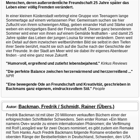
Menschen, deren außerordentliche Freundschaft 25 Jahre später das
Leben einer völlig Fremden verändert.
In einer kleinen Küstenstadt verbringt eine Gruppe von Teenagern lange
Sommertage auf einem verlassenen Pier. Gemeinsam suchen sie hier
Zuflucht von ihrem schwierigen Alltag, geben einander Halt und Stärke und
weben ein einzigartiges Band der Freundschaft. Diesen ganz besonderen
Sommer wird einer von ihnen auf einem Gemälde festhalten - und damit 25
Jahre später das Leben der jungen Louisa für immer verändern. Denn weil
ein Detail auf dem inzwischen weltberühmten Bild sie selbst in den Tiefen
ihrer Seele berührt, macht sie sich auf die Suche nach der Geschichte der
vier Freunde. In der Stadt am Meer wird sie dabei ihr eigenes Abenteuer
finden - und eine ganz neue Zukunft.
"Humorvoll, ergreifend und zutiefst lebensbejahend."
Kirkus Reviews
"Die perfekte Balance zwischen herzerwärmend und herzzerreißend ..."
NPR
"Eine bewegende Ode an Freundschaft und Kreativität, geschrieben in
Backmans ganz eigenem, eindrucksvollem Stil."
People
Backman, Fredrik / Schmidt, Rainer (Übers.)
Autor:
Fredrik Backman ist mit über 20 Millionen verkauften Büchern einer der
erfolgreichsten Schriftsteller Schwedens. Sein erster Roman »Ein Mann
namens Ove« wurde zu einem internationalen Phänomen; die Verfilmung
mit Rolf Lassgård war für zwei Oscars nominiert, es gibt zudem ein Remake
mit Tom Hanks. Auch Fredrik Backmans folgende Romane eroberten die
obersten Ränge der Bestsellerlisten in Deutschland, Schweden, den USA