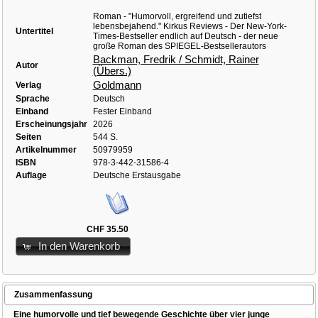
Roman - "Humorvoll, ergreifend und zutiefst
lebensbejahend." Kirkus Reviews - Der New-York-
Untertitel
Times-Bestseller endlich auf Deutsch - der neue
große Roman des SPIEGEL-Bestsellerautors
Backman, Fredrik / Schmidt, Rainer
Autor
(Übers.)
Goldmann
Verlag
Sprache
Deutsch
Einband
Fester Einband
Erscheinungsjahr
2026
Seiten
544 S.
Artikelnummer
50979959
ISBN
978-3-442-31586-4
Auflage
Deutsche Erstausgabe
CHF 35.50
In den Warenkorb
Zusammenfassung
Eine humorvolle und tief bewegende Geschichte über vier junge