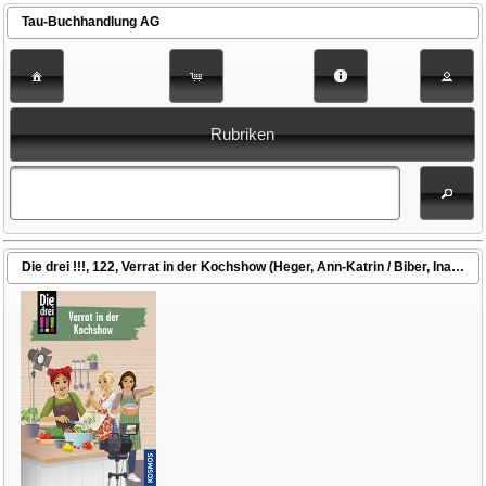
Tau-Buchhandlung AG
Rubriken
Die drei !!!, 122, Verrat in der Kochshow (Heger, Ann-Katrin / Biber, Ina (Illustr.))