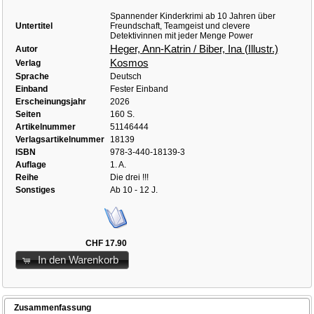
Spannender Kinderkrimi ab 10 Jahren über
Untertitel
Freundschaft, Teamgeist und clevere
Detektivinnen mit jeder Menge Power
Heger, Ann-Katrin / Biber, Ina (Illustr.)
Autor
Kosmos
Verlag
Sprache
Deutsch
Einband
Fester Einband
Erscheinungsjahr
2026
Seiten
160 S.
Artikelnummer
51146444
Verlagsartikelnummer
18139
ISBN
978-3-440-18139-3
Auflage
1. A.
Reihe
Die drei !!!
Sonstiges
Ab 10 - 12 J.
CHF 17.90
In den Warenkorb
Zusammenfassung