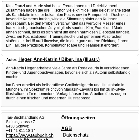
Kim, Franzi und Marie sind beste Freundinnen und Detektivinnen!
Zusammen haben die drei !!! schon viele knifflige Fälle gelöst. Marie steht
als Kandidatin in einer bekannten Kochshow im Rampenlicht. Doch noch
bevor die Kameras laufen, wirkt die Stimmung hinter den Kulissen
angespannt. Bei den Proben verschwindet das wertvolle Messer eines
französisch-japanischen Jurymitglieds spurlos. Kim, Franzi und Marie
ahnen schnell, dass es sich nicht um einen harmlosen Diebstahl handelt.
Zwischen Kochstationen, Trainingsküche und geheimen Absprachen
stoßen die drei !!! auf Hinweise, die in eine ganz andere Richtung führen.
Ein Fall, der Präzision, Kombinationsgabe und Teamgeist erfordert.
Heger, Ann-Katrin / Biber, Ina (Illustr.)
Autor:
Ann-Katrin Heger arbeitete viele Jahre als Redakteurin in verschiedenen
Kinder- und Jugendbuchverlagen, bevor sie sich als Autorin selbststandig
machte.
Ina Biber arbeitet als freiberufliche Grafikdesignerin und Illustratorin in
München. Ihr Spektrum reicht von Magazin-Layouts bis hin zu In-Style-
Illustrationen für renommierte Verlagshäuser. Ihre Arbeiten überzeugen
durch einen frischen und modernen Illustrationsstil.
Tau-Buchhandlung AG
Öffnungszeiten
Steistegstrasse 7
6430 Schwyz
AGB
+41 41 811 18 14
Datenschutz
https://www.taubuch.ch