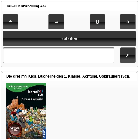
Tau-Buchhandlung AG
Rubriken
Die drei ??? Kids, Bücherhelden 1. Klasse, Achtung, Goldräuber! (Scheller, Anne / Kampmann, Stefani (Illustr.))