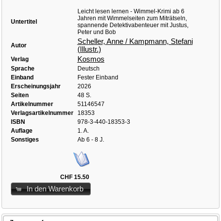
Leicht lesen lernen - Wimmel-Krimi ab 6
Jahren mit Wimmelseiten zum Miträtseln,
Untertitel
spannende Detektivabenteuer mit Justus,
Peter und Bob
Scheller, Anne / Kampmann, Stefani
Autor
(Illustr.)
Kosmos
Verlag
Sprache
Deutsch
Einband
Fester Einband
Erscheinungsjahr
2026
Seiten
48 S.
Artikelnummer
51146547
Verlagsartikelnummer
18353
ISBN
978-3-440-18353-3
Auflage
1. A.
Sonstiges
Ab 6 - 8 J.
CHF 15.50
In den Warenkorb