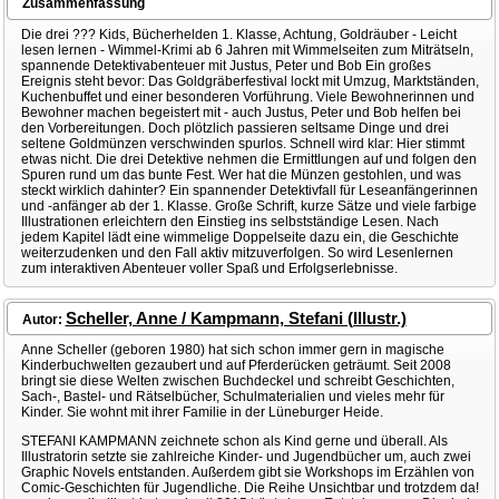
Zusammenfassung
Die drei ??? Kids, Bücherhelden 1. Klasse, Achtung, Goldräuber - Leicht
lesen lernen - Wimmel-Krimi ab 6 Jahren mit Wimmelseiten zum Miträtseln,
spannende Detektivabenteuer mit Justus, Peter und Bob Ein großes
Ereignis steht bevor: Das Goldgräberfestival lockt mit Umzug, Marktständen,
Kuchenbuffet und einer besonderen Vorführung. Viele Bewohnerinnen und
Bewohner machen begeistert mit - auch Justus, Peter und Bob helfen bei
den Vorbereitungen. Doch plötzlich passieren seltsame Dinge und drei
seltene Goldmünzen verschwinden spurlos. Schnell wird klar: Hier stimmt
etwas nicht. Die drei Detektive nehmen die Ermittlungen auf und folgen den
Spuren rund um das bunte Fest. Wer hat die Münzen gestohlen, und was
steckt wirklich dahinter? Ein spannender Detektivfall für Leseanfängerinnen
und -anfänger ab der 1. Klasse. Große Schrift, kurze Sätze und viele farbige
Illustrationen erleichtern den Einstieg ins selbstständige Lesen. Nach
jedem Kapitel lädt eine wimmelige Doppelseite dazu ein, die Geschichte
weiterzudenken und den Fall aktiv mitzuverfolgen. So wird Lesenlernen
zum interaktiven Abenteuer voller Spaß und Erfolgserlebnisse.
Scheller, Anne / Kampmann, Stefani (Illustr.)
Autor:
Anne Scheller (geboren 1980) hat sich schon immer gern in magische
Kinderbuchwelten gezaubert und auf Pferderücken geträumt. Seit 2008
bringt sie diese Welten zwischen Buchdeckel und schreibt Geschichten,
Sach-, Bastel- und Rätselbücher, Schulmaterialien und vieles mehr für
Kinder. Sie wohnt mit ihrer Familie in der Lüneburger Heide.
STEFANI KAMPMANN zeichnete schon als Kind gerne und überall. Als
Illustratorin setzte sie zahlreiche Kinder- und Jugendbücher um, auch zwei
Graphic Novels entstanden. Außerdem gibt sie Workshops im Erzählen von
Comic-Geschichten für Jugendliche. Die Reihe Unsichtbar und trotzdem da!