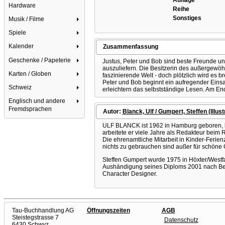
Auflage
Hardware
Reihe
Sonstiges
Musik / Filme
Spiele
Kalender
Zusammenfassung
Geschenke / Papeterie
Justus, Peter und Bob sind beste Freunde und
auszuliefern. Die Besitzerin des außergewöhn
Karten / Globen
faszinierende Welt - doch plötzlich wird es b
Peter und Bob beginnt ein aufregender Einsat
Schweiz
erleichtern das selbstständige Lesen. Am End
Englisch und andere
Fremdsprachen
Autor:
Blanck, Ulf / Gumpert, Steffen (Illustr
ULF BLANCK ist 1962 in Hamburg geboren, lebt
arbeitete er viele Jahre als Redakteur beim 
Die ehrenamtliche Mitarbeit in Kinder-Ferien
nichts zu gebrauchen sind außer für schöne 
Steffen Gumpert wurde 1975 in Höxter/Westf
Aushändigung seines Diploms 2001 nach Berlin,
Character Designer.
Tau-Buchhandlung AG
Öffnungszeiten
AGB
Steistegstrasse 7
Datenschutz
6430 Schwyz