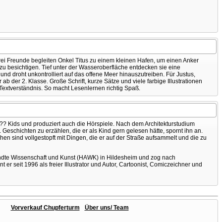
drei Freunde begleiten Onkel Titus zu einem kleinen Hafen, um einen Anker
zu besichtigen. Tief unter der Wasseroberfläche entdecken sie eine
und droht unkontrolliert auf das offene Meer hinauszutreiben. Für Justus,
 der 2. Klasse. Große Schrift, kurze Sätze und viele farbige Illustrationen
 Textverständnis. So macht Lesenlernen richtig Spaß.
 ??? Kids und produziert auch die Hörspiele. Nach dem Architekturstudium
Geschichten zu erzählen, die er als Kind gern gelesen hätte, spornt ihn an.
hen sind vollgestopft mit Dingen, die er auf der Straße aufsammelt und die zu
andte Wissenschaft und Kunst (HAWK) in Hildesheim und zog nach
er seit 1996 als freier Illustrator und Autor, Cartoonist, Comiczeichner und
Vorverkauf Chupferturm
Über uns/ Team