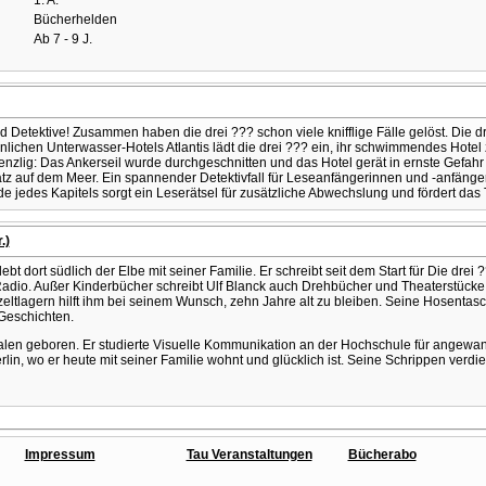
1. A.
Bücherhelden
Ab 7 - 9 J.
 Detektive! Zusammen haben die drei ??? schon viele knifflige Fälle gelöst. Die 
lichen Unterwasser-Hotels Atlantis lädt die drei ??? ein, ihr schwimmendes Hotel 
renzlig: Das Ankerseil wurde durchgeschnitten und das Hotel gerät in ernste Gefahr 
z auf dem Meer. Ein spannender Detektivfall für Leseanfängerinnen und -anfänger ab
e jedes Kapitels sorgt ein Leserätsel für zusätzliche Abwechslung und fördert das
.)
 dort südlich der Elbe mit seiner Familie. Er schreibt seit dem Start für Die drei
Radio. Außer Kinderbücher schreibt Ulf Blanck auch Drehbücher und Theaterstücke. 
zeltlagern hilft ihm bei seinem Wunsch, zehn Jahre alt zu bleiben. Seine Hosentasc
Geschichten.
alen geboren. Er studierte Visuelle Kommunikation an der Hochschule für angew
 wo er heute mit seiner Familie wohnt und glücklich ist. Seine Schrippen verdient 
Impressum
Tau Veranstaltungen
Bücherabo