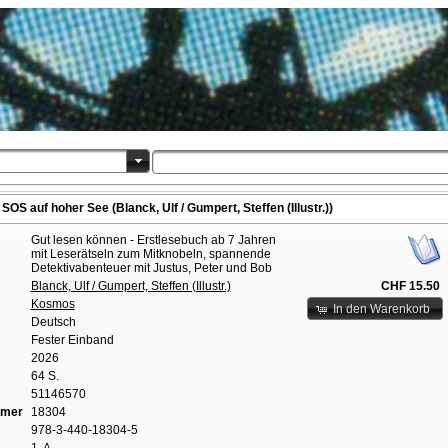
SOS auf hoher See (Blanck, Ulf / Gumpert, Steffen (Illustr.))
Gut lesen können - Erstlesebuch ab 7 Jahren
mit Leserätseln zum Mitknobeln, spannende
Detektivabenteuer mit Justus, Peter und Bob
Blanck, Ulf / Gumpert, Steffen (Illustr.)
CHF 15.50
Kosmos
In den Warenkorb
Deutsch
Fester Einband
2026
64 S.
51146570
mmer
18304
978-3-440-18304-5