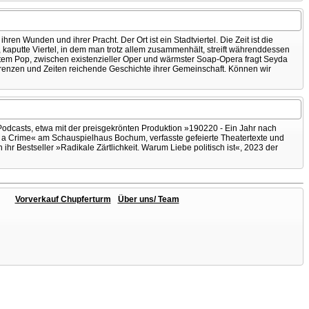
n Wunden und ihrer Pracht. Der Ort ist ein Stadtviertel. Die Zeit ist die
kaputte Viertel, in dem man trotz allem zusammenhält, streift währenddessen
testem Pop, zwischen existenzieller Oper und wärmster Soap-Opera fragt Seyda
r Grenzen und Zeiten reichende Geschichte ihrer Gemeinschaft. Können wir
 Podcasts, etwa mit der preisgekrönten Produktion »190220 - Ein Jahr nach
hat a Crime« am Schauspielhaus Bochum, verfasste gefeierte Theatertexte und
hr Bestseller »Radikale Zärtlichkeit. Warum Liebe politisch ist«, 2023 der
Vorverkauf Chupferturm
Über uns/ Team