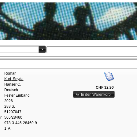
Roman
Kurt, Seyda
Hanser C.
CHF 32.90
Deutsch
In den Warenkorb
Fester Einband
2026
288 S.
51207047
r
505/28460
978-3-446-28460-9
1. A.