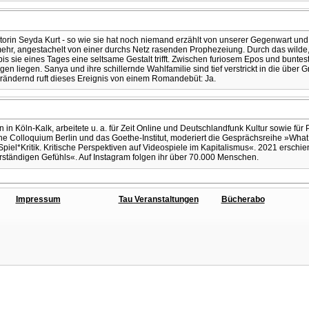
in Seyda Kurt - so wie sie hat noch niemand erzählt von unserer Gegenwart und ihre
hr, angestachelt von einer durchs Netz rasenden Prophezeiung. Durch das wilde, 
bis sie eines Tages eine seltsame Gestalt trifft. Zwischen furiosem Epos und bun
gen liegen. Sanya und ihre schillernde Wahlfamilie sind tief verstrickt in die übe
rändernd ruft dieses Ereignis von einem Romandebüt: Ja.
 Köln-Kalk, arbeitete u. a. für Zeit Online und Deutschlandfunk Kultur sowie für
ische Colloquium Berlin und das Goethe-Institut, moderiert die Gesprächsreihe »W
*Kritik. Kritische Perspektiven auf Videospiele im Kapitalismus«. 2021 erschien i
ständigen Gefühls«. Auf Instagram folgen ihr über 70.000 Menschen.
Impressum
Tau Veranstaltungen
Bücherabo