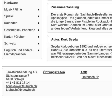
Hardware
Zusammenfassung
Musik / Filme
Der erste Roman der Sachbuch-Bestsellerautor
Spiele
Apokalypse. Das glauben jedenfalls immer me
die junge Sanya, eine Pistole im Rucksack - 
Kalender
Kurt, welche Chancen im Zerfall aller Ordnun
anders leben? Aufwühlend, klug und alles ve
Geschenke / Papeterie
Karten / Globen
Autor:
Kurt, Seyda
Schweiz
Seyda Kurt, geboren 1992 und aufgewachsen in
Hanau«. Sie kuratierte u. a. für das Literar
Englisch und andere
war Mitherausgeberin des Sammelbandes »Spiel
Fremdsprachen
Bestseller »HASS. Von der Macht eines wider
Tau-Buchhandlung AG
Öffnungszeiten
AGB
Steistegstrasse 7
Datenschutz
6430 Schwyz
+41 41 811 18 14
https://www.taubuch.ch
taubuch@bluewin.ch