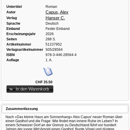
Untertitel
Roman
Capus, Alex
Autor
Hanser C.
Verlag
Sprache
Deutsch
Einband
Fester Einband
Erscheinungsjahr
2026
Seiten
288 S.
Artikelnummer
51237952
Verlagsartikelnummer
505/28564
ISBN
978-3-446-28564-4
Auflage
1. A.
CHF 35.50
In den Warenkorb
Zusammenfassung
Nach »Das kleine Haus am Sonnenhang« Alex Capus' neuer Roman über
einen Gasthof und die Frage: Wie findet man innere Ruhe im Leben? In
einem Schweizer Dorf an der Grenze zu Deutschland führt vor hundert
Jahren der junge Wirt Arnold einen Gasthof. Bunte Vögel und düstere