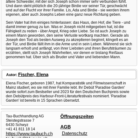
ältere Schwester, mit der sich Joseph schon immer sehr verbunden fühlt.
Und dann steht plötzlich die 20-jährige Birdie vor seiner Tür, geschwächt
und auf der Flucht vor ihrer Familie. Lis, Ada und Birdie - sie werden ihrem
eigenen, aber auch Josephs Leben eine ganz neue Richtung geben.
Sein Vater hat ihm einiges hinterlassen: das Haus, den Hof, die Tiere - und
damit immer genug zu tun. Was er Joseph nicht mitgegeben hat, ist die
Fähigkeit zu reden - über Angst, Krieg oder Liebe. So ist auch Joseph zu
einem Mann geworden, den seine Verluste wortkarg machten. Gerade als
Joseph den Tod als besten Ausweg zu akzeptieren beginnt, klingelt es an
der Tür, und Birdie fällt ihm in die Arme und in sein Leben. Während sie sich
langsam erholt und anfängt, von ihrer Liebsten und ihren Berufsträumen zu
erzählen, stellt sich Joseph Wahrheiten, vor denen er bislang Reißaus
genommen hat. Über sich als Bruder und Vater und liebenden Mann.
Fischer, Elena
Autor:
Elena Fischer, geboren 1987, hat Komparatistik und Filmwissenschaft in
Mainz studiert, wo sie mit ihrer Familie lebt. Ihr Debüt 'Paradise Garden'
wurde sofort zum Bestseller und 2023 für den Deutschen Buchpreis sowie
den Debütpreis des Harbour-Front-Literaturfestivals nominiert. 'Paradise
Garden' ist bereits in 15 Sprachen übersetzt.
Tau-Buchhandlung AG
Öffnungszeiten
Steistegstrasse 7
6430 Schwyz
AGB
+41 41 811 18 14
Datenschutz
https://www.taubuch.ch