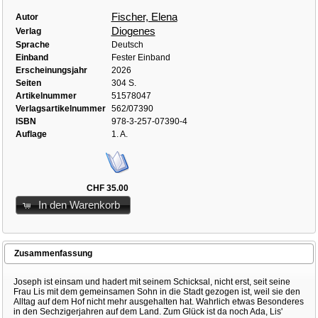
Fischer, Elena
Autor
Diogenes
Verlag
Sprache
Deutsch
Einband
Fester Einband
Erscheinungsjahr
2026
Seiten
304 S.
Artikelnummer
51578047
Verlagsartikelnummer
562/07390
ISBN
978-3-257-07390-4
Auflage
1. A.
CHF 35.00
In den Warenkorb
Zusammenfassung
Joseph ist einsam und hadert mit seinem Schicksal, nicht erst, seit seine
Frau Lis mit dem gemeinsamen Sohn in die Stadt gezogen ist, weil sie den
Alltag auf dem Hof nicht mehr ausgehalten hat. Wahrlich etwas Besonderes
in den Sechzigerjahren auf dem Land. Zum Glück ist da noch Ada, Lis'