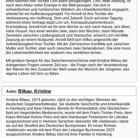
ihres Mannes ihre Tochter Linn allein großgezogen. Linn, Mitte zwanzig, ist
nach dem Abitur voller Energie in die Welt gezogen, hat sich in
schwedischen und rumänischen Wäldern als Umweltvolontärin engagiert,
arbeitet für ein Aufforstungsprojekt. Für Annett ist ihre Tochter die
Verkörperung von Hoffnung, Sinn und Zukunft. Doch auf einer Tagung,
während eines Vortrags kippt Linn um, Kreislaufzusammenbruch,
Erschöpfung. Annett holt sie für eine Woche zu sich nach Hause, ans Meer,
nahe Husum. Aus einer werden zwei, dann drei Wochen, dann Monate.
Zerrieben zwischen Leistungsdruck und Sinnsuche, scheint Linn mit Mitte
Zwanzig an einem Nullpunkt. Annett fühlt sich hilflos angesichts der
Antriebslosigkeit ihrer Tochter. Mit der Zeit brechen Konflikte auf, zwischen
Mutter und Tochter, aber auch zwischen zwei Generationen. Die eine muss
die Lebenswirklichkeit der anderen neu verstehen lernen.
Mit großem Gespür für das Zwischenmenschliche lotet Kristine Bilkau die
drängenden Fragen unserer Zeit aus - die Frage nach der Verantwortung
der Älteren für den Zustand der Welt sowie der Wunsch der Jüngeren, das
eigene Leben mit Sinn zu füllen.
Bilkau, Kristine
Autor:
Kristine Bilkau, 1974 geboren, zählt zu den wichtigen Stimmen der
deutschen Gegenwartsliteratur. Sie studierte Geschichte und Amerikanistik
in Hamburg und New Orleans. Bereits ihr Romandebüt »Die Glücklichen«
fand ein begeistertes Medienecho, wurde mit dem Franz-Tumler-Preis, dem
Klaus-Michael-Kühne-Preis und dem Hamburger Förderpreis für Literatur
ausgezeichnet und in mehrere Sprachen übersetzt. Mit »Nebenan« stand
sie auf der Shortlist des Deutschen Buchpreises. Ihr neuer Roman
»Halbinsel« wurde mit dem Preis der Leipziger Buchmesse 2025
ausgezeichnet. Kristine Bilkau lebt mit ihrer Familie in Hamburg.