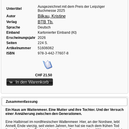
Ausgezeichnet mit dem Preis der Leipziger
Untertitel
Buchmesse 2025
Bilkau, Kristine
Autor
BTB Tb.
Verlag
Sprache
Deutsch
Einband
Kartonierter Einband (Kt)
Erscheinungsjahr
2026
Seiten
224 S.
Artikelnummer
51606062
ISBN
978-3-442-77607-8
CHF 21.50
In den Warenkorb
Zusammenfassung
Ein Haus am Wattenmeer. Eine Mutter und ihre Tochter. Und der Versuch
einer Annäherung zwischen den Generationen.
Eine Halbinsel im nordfriesischen Wattenmeer. Hier, an der Nordsee, lebt
Annett, Ende vierzig, seit vielen Jahren, hier hat sie nach dem frühen Tod