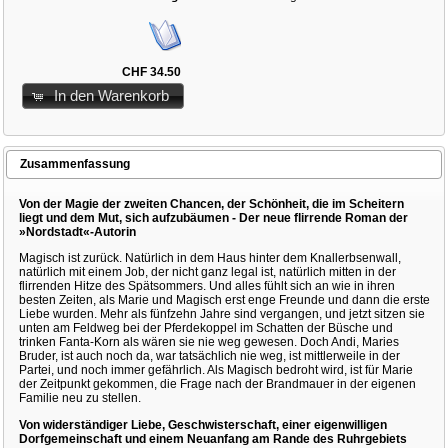
CHF 34.50
In den Warenkorb
Zusammenfassung
Von der Magie der zweiten Chancen, der Schönheit, die im Scheitern
liegt und dem Mut, sich aufzubäumen -
Der neue flirrende Roman der
»Nordstadt«-Autorin
Magisch ist zurück. Natürlich in dem Haus hinter dem Knallerbsenwall,
natürlich mit einem Job, der nicht ganz legal ist, natürlich mitten in der
flirrenden Hitze des Spätsommers. Und alles fühlt sich an wie in ihren
besten Zeiten, als Marie und Magisch erst enge Freunde und dann die erste
Liebe wurden. Mehr als fünfzehn Jahre sind vergangen, und jetzt sitzen sie
unten am Feldweg bei der Pferdekoppel im Schatten der Büsche und
trinken Fanta-Korn als wären sie nie weg gewesen. Doch Andi, Maries
Bruder, ist auch noch da, war tatsächlich nie weg, ist mittlerweile in der
Partei, und noch immer gefährlich. Als Magisch bedroht wird, ist für Marie
der Zeitpunkt gekommen, die Frage nach der Brandmauer in der eigenen
Familie neu zu stellen.
Von widerständiger Liebe, Geschwisterschaft, einer eigenwilligen
Dorfgemeinschaft und einem Neuanfang am Rande des Ruhrgebiets