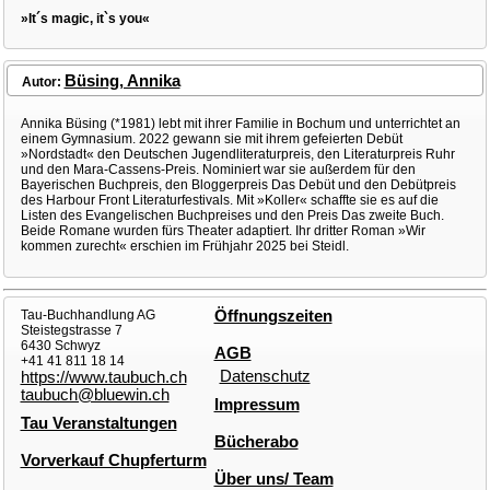
»It´s magic, it`s you«
Büsing, Annika
Autor:
Annika Büsing (*1981) lebt mit ihrer Familie in Bochum und unterrichtet an
einem Gymnasium. 2022 gewann sie mit ihrem gefeierten Debüt
»Nordstadt« den Deutschen Jugendliteraturpreis, den Literaturpreis Ruhr
und den Mara-Cassens-Preis. Nominiert war sie außerdem für den
Bayerischen Buchpreis, den Bloggerpreis Das Debüt und den Debütpreis
des Harbour Front Literaturfestivals. Mit »Koller« schaffte sie es auf die
Listen des Evangelischen Buchpreises und den Preis Das zweite Buch.
Beide Romane wurden fürs Theater adaptiert. Ihr dritter Roman »Wir
kommen zurecht« erschien im Frühjahr 2025 bei Steidl.
Tau-Buchhandlung AG
Öffnungszeiten
Steistegstrasse 7
6430 Schwyz
AGB
+41 41 811 18 14
Datenschutz
https://www.taubuch.ch
taubuch@bluewin.ch
Impressum
Tau Veranstaltungen
Bücherabo
Vorverkauf Chupferturm
Über uns/ Team