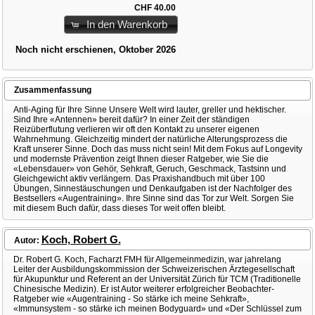
CHF 40.00
In den Warenkorb
Noch nicht erschienen, Oktober 2026
Zusammenfassung
Anti-Aging für Ihre Sinne Unsere Welt wird lauter, greller und hektischer.
Sind Ihre «Antennen» bereit dafür? In einer Zeit der ständigen
Reizüberflutung verlieren wir oft den Kontakt zu unserer eigenen
Wahrnehmung. Gleichzeitig mindert der natürliche Alterungsprozess die
Kraft unserer Sinne. Doch das muss nicht sein! Mit dem Fokus auf Longevity
und modernste Prävention zeigt Ihnen dieser Ratgeber, wie Sie die
«Lebensdauer» von Gehör, Sehkraft, Geruch, Geschmack, Tastsinn und
Gleichgewicht aktiv verlängern. Das Praxishandbuch mit über 100
Übungen, Sinnestäuschungen und Denkaufgaben ist der Nachfolger des
Bestsellers «Augentraining». Ihre Sinne sind das Tor zur Welt. Sorgen Sie
mit diesem Buch dafür, dass dieses Tor weit offen bleibt.
Koch, Robert G.
Autor:
Dr. Robert G. Koch, Facharzt FMH für Allgemeinmedizin, war jahrelang
Leiter der Ausbildungskommission der Schweizerischen Ärztegesellschaft
für Akupunktur und Referent an der Universität Zürich für TCM (Traditionelle
Chinesische Medizin). Er ist Autor weiterer erfolgreicher Beobachter-
Ratgeber wie «Augentraining - So stärke ich meine Sehkraft»,
«Immunsystem - so stärke ich meinen Bodyguard» und «Der Schlüssel zum