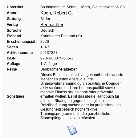
Untertitel
So trainiere ich Sehen, Hören, Gleichgewicht & Co
Koch, Robert G.
Autor
Gattung
Bilder
Beobachter
Verlag
Sprache
Deutsch
Einband
Kartonierter Einband (Kt)
Erscheinungsjahr
2026
Seiten
184 S.
Artikelnummer
52137827
ISBN
978-3-03875-665-1
Auflage
1. Auflage
Reihe
Beobachter-Ratgeber
Dieses Buch richtet sich an gesundheitsbewusste
Menschen jeden Alters, die ihre
Sinneswahrnehmung durch praktische Übungen
aktiv schärfen und ihre Lebensqualität sowie
mentale Fitness bis ins hohe Alter präventiv
Sonstiges
erhalten wollen. Es ist das ideale Handbuch für
alle, die Strategien gegen die tägliche
Reizüberflutung suchen oder im professionellen
Gesundheitsbereich hocheffektive
Trainingsprogramme für die ganzheitliche
Sinnespflege einsetzen möchten.